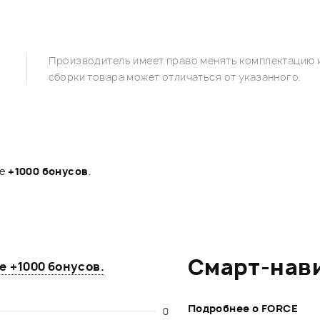
Производитель имеет право менять комплектацию и
сборки товара может отличаться от указанного.
те
+1000 бонусов
.
Смарт-нав
те
+1000 бонусов
.
Подробнее о FORCE
0