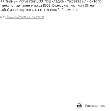
я ткань - Polyester 600, подкладка - тафетта или oxford
м пенополиэтилен марки 1508. Основная молния 10, на
2 объёмных кармана с подкладкой, 2 ремня с
рой
Подробное описание
Распечатать