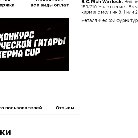
B.C.Rich Warlock.
Внешня
держка
все виды оплат
150/210. Уплотнение - 8м
кармане молния 8, 1 или 
металлической фурниту
то пользователей
Отзывы
ики