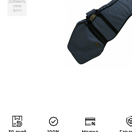
Добавить
свое
фото
30 дней
100%
Можно
Гара