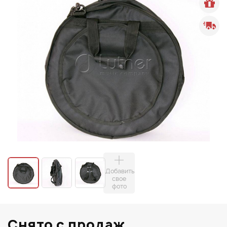
Добавить
свое
фото
Снято с продаж