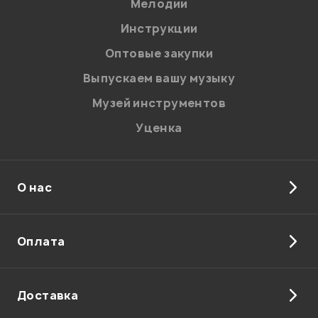
Мелодии
Я даю
согласие
на обработку персональных данных в
Инструкции
соответствии с
Политикой в отношении обработки
персональных данных.
Оптовые закупки
Введите проверочное число:
Выпускаем вашу музыку
Музей инструментов
Уценка
О нас
Отправить
Оплата
Доставка