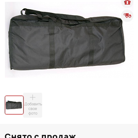
Добавить
свое
фото
Снято с продаж