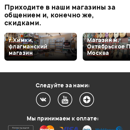
Приходите в наши магазины за
0.0
общением и, конечно же,
скидками.
Оценка
5
0
Магазин м.
Магазин м.
Октябрьское Поле,
Владимирск
Оценка
4
0
Москва
Санкт-Пете
Оценка
3
0
Оценка
2
0
Оценка
1
0
Следуйте за нами:
Мой отзыв о товаре
Мы принимаем к оплате:
Ваша оценка: