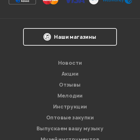
Впечатления о товаре:
Наши магазины
Новости
Акции
Отзывы
Мелодии
Я даю
согласие
на обработку персональных данных в
Инструкции
соответствии с
Политикой в отношении обработки
персональных данных.
Оптовые закупки
Введите проверочное число:
Выпускаем вашу музыку
Музей инструментов