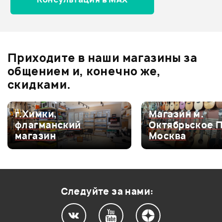
АУДИО КАБЕЛЬ STAGG
NYC3/MPS2CMR
Отзывы
Оставьте отзыв и получите
+1000
0
бонусов
.
В корзину
Приходите в наши магазины за
0.0
общением и, конечно же,
скидками.
Оценка
5
0
г.Химки,
Магазин м.
флагманский
Октябрьское 
Оценка
4
0
магазин
Москва
Оценка
3
0
Оценка
2
0
Оценка
1
0
Следуйте за нами: