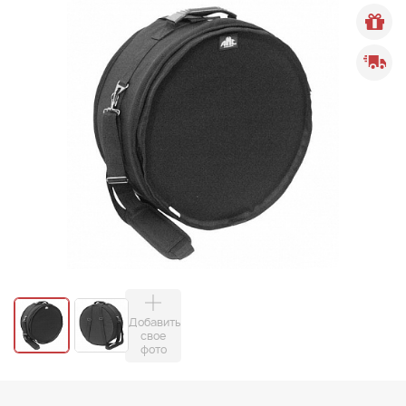
Добавить
свое
фото