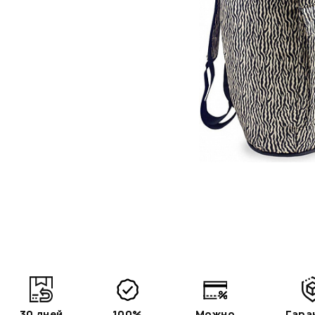
30 дней
100%
Можно
Гара