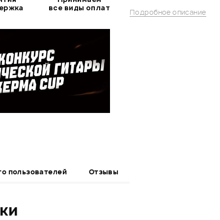
держка
все виды оплат
Подробное описание
то пользователей
Отзывы
ики