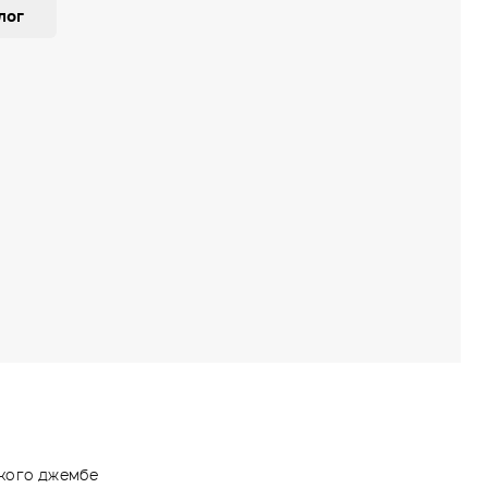
лог
ского джембе