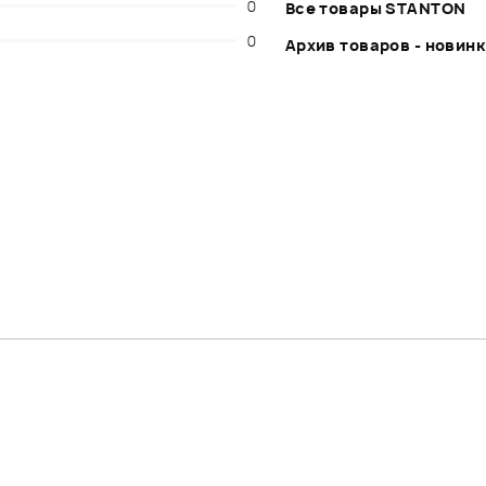
0
Все товары STANTON
0
Архив товаров - новин