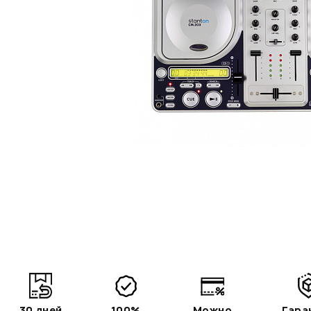
30 дней
100%
Можно
Гара