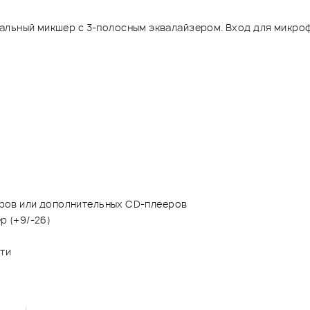
льный микшер с 3-полосным эквалайзером. Вход для микрофо
еров или дополнительных CD-плееров
р (+9/-26)
ти