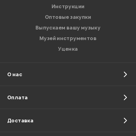
Я даю
согласие
на обработку персональных данных в
Инструкции
соответствии с
Политикой в отношении обработки
персональных данных.
Оптовые закупки
Введите проверочное число:
Выпускаем вашу музыку
Музей инструментов
Уценка
О нас
Отправить
Оплата
Доставка