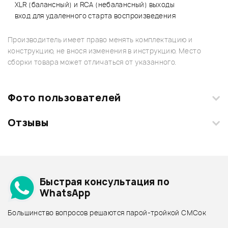
XLR (балансный) и RCA (небалансный) выходы
вход для удаленного старта воспроизведения
Производитель имеет право менять комплектацию и
конструкцию, не внося изменения в инструкцию. Место
сборки товара может отличаться от указанного.
Фото пользователей
Отзывы
Загрузите свои фотографии купленного товара и получите
+1000 бонусов
.
Смарт-навигатор
Добавить свое фото
Подробнее о STANTON
Быстрая консультация по
Архив товаров - дешевле
WhatsApp
Архив товаров - дороже
Большинство вопросов решаются парой-тройкой СМСок
Все товары STANTON