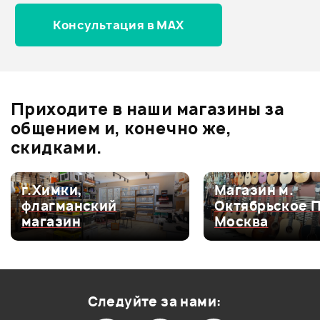
Архив товаров - новинки
Консультация в MAX
Отзывы
Оставьте отзыв и получите
+1000
0
бонусов
.
Приходите в наши магазины за
0.0
общением и, конечно же,
скидками.
Оценка
5
0
г.Химки,
Магазин м.
флагманский
Октябрьское 
Оценка
4
0
магазин
Москва
Оценка
3
0
Оценка
2
0
Оценка
1
0
Следуйте за нами: