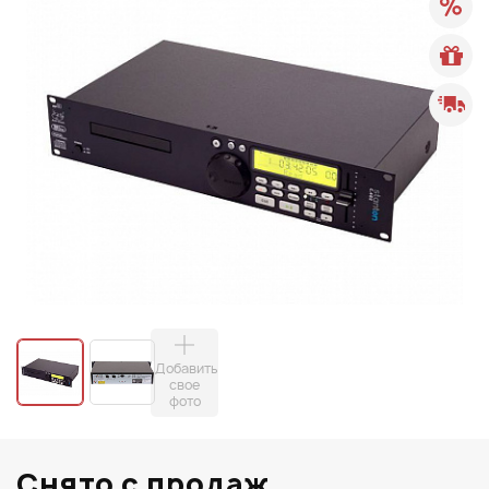
Добавить
свое
фото
Снято с продаж