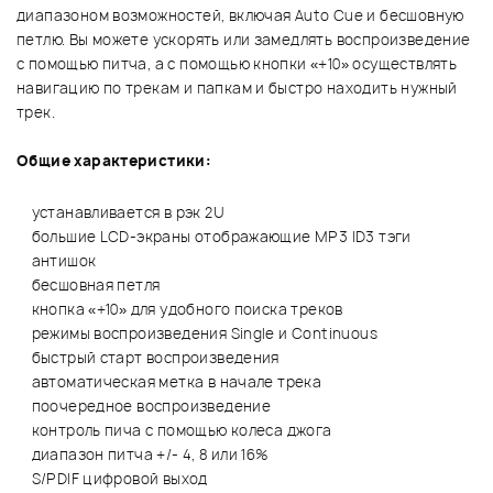
диапазоном возможностей, включая Auto Cue и бесшовную
петлю. Вы можете ускорять или замедлять воспроизведение
с помощью питча, а с помощью кнопки «+10» осуществлять
навигацию по трекам и папкам и быстро находить нужный
трек.
Общие характеристики:
устанавливается в рэк 2U
большие LCD-экраны отображающие MP3 ID3 тэги
антишок
бесшовная петля
кнопка «+10» для удобного поиска треков
режимы воспроизведения Single и Continuous
быстрый старт воспроизведения
автоматическая метка в начале трека
поочередное воспроизведение
контроль пича с помощью колеса джога
диапазон питча +/- 4, 8 или 16%
S/PDIF цифровой выход