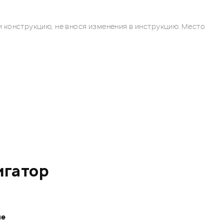
 конструкцию, не внося изменения в инструкцию. Место
игатор
ле