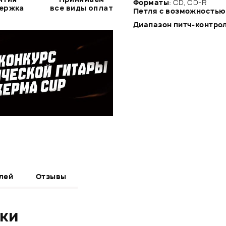
Форматы
: CD, CD-R
держка
все виды оплат
Петля с возможностью
Диапазон питч-контро
лей
Отзывы
ики