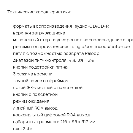
Технические характеристики:
· форматы воспроизведения: аудио-CD/CD-R
· верхняя загрузка диска
· мгновенный старт и ускоренное воспроизведение с п
· режимы воспроизведения: single/continuous/auto-cue
· петля с возможностью возврата Reloop
· диапазон питч-контроля: 4%, 8%, 16%
· кнопки подстройки питча
· 3 режима времени
· точный поиск по фреймам
· яркий ЖК-дисплей с подсветкой
· кнопки с подсветкой
· режим ожидания
· линейный RCA выход
· коаксиальный цифровой RCA выход
· габаритные размеры: 216 x 95 x 317 мм
· вес: 2,3 кг