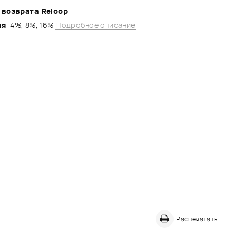
 возврата Reloop
ля
: 4%, 8%, 16%
Подробное описание
Распечатать