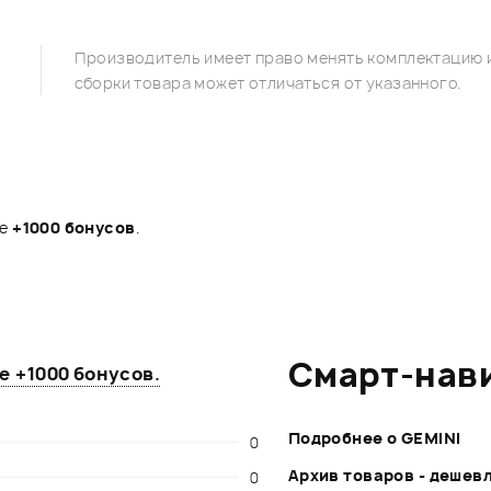
Производитель имеет право менять комплектацию и
сборки товара может отличаться от указанного.
те
+1000 бонусов
.
Смарт-нав
те
+1000 бонусов
.
Подробнее о GEMINI
0
Архив товаров - дешев
0