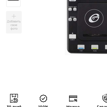
Добавить
свое
фото
30 дней
100%
Можно
Гара