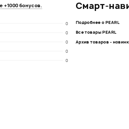
Смарт-нав
те
+1000 бонусов
.
Подробнее о PEARL
0
Все товары PEARL
0
0
Архив товаров - новин
0
0