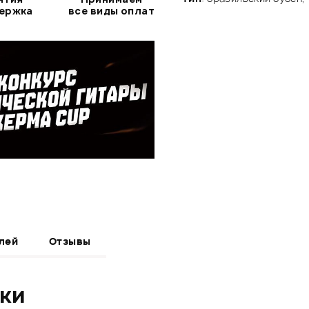
держка
все виды оплат
лей
Отзывы
ики