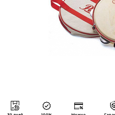
30 дней
100%
Можно
Гара