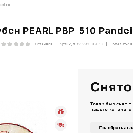
deiro
убен PEARL PBP-510 Pandei
0 отзывов
Артикул: 888880016630
Поделиться
Снято
Товар был снят с
нашего каталога
Подобрать ана