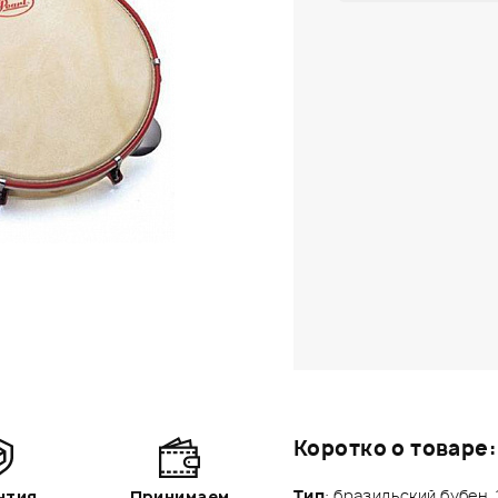
Коротко о товаре:
Тип
: бразильский бубен, 
нтия
Принимаем