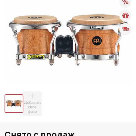
Добавить
свое
фото
Снято с продаж