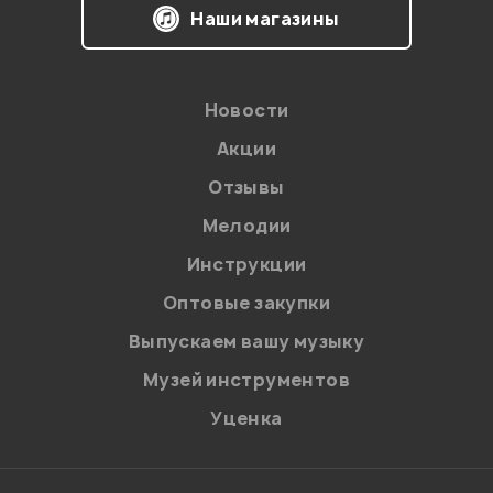
Наши магазины
Новости
Акции
Отзывы
Мелодии
Я даю
согласие
на обработку персональных данных в
Инструкции
соответствии с
Политикой в отношении обработки
персональных данных.
Оптовые закупки
Введите проверочное число:
Выпускаем вашу музыку
Музей инструментов
Уценка