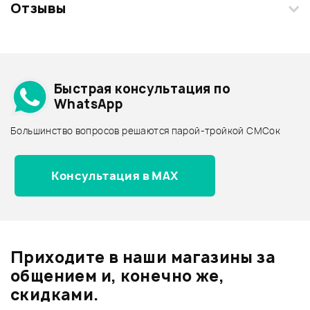
Отзывы
Загрузите свои фотографии купленного товара и получите
+1000 бонусов
.
Смарт-навигатор
Добавить свое фото
Подробнее о MEINL
Быстрая консультация по
Архив товаров - дешевле
WhatsApp
Архив товаров - дороже
Большинство вопросов решаются парой-тройкой СМСок
Все товары MEINL
Архив товаров - новинки
Консультация в MAX
Отзывы
Оставьте отзыв и получите
+1000
0
бонусов
.
Приходите в наши магазины за
0.0
общением и, конечно же,
скидками.