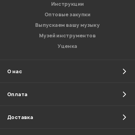
Я даю
согласие
на обработку персональных данных в
Инструкции
соответствии с
Политикой в отношении обработки
персональных данных.
Оптовые закупки
Введите проверочное число:
Выпускаем вашу музыку
Музей инструментов
Уценка
О нас
Отправить
Оплата
Доставка