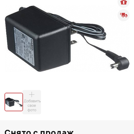
Добавить
свое
фото
Снято с продаж