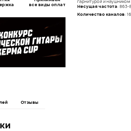
гарнитурой и наушником
держка
все виды оплат
Несущая частота
: 863
Количество каналов
: 1
лей
Отзывы
ики