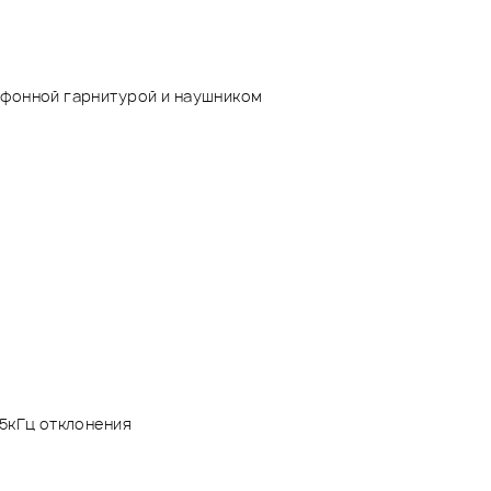
офонной гарнитурой и наушником
35кГц отклонения