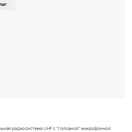
лог
льная радиосистема UHF с "головной" микрофонной