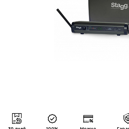
30 дней
100%
Можно
Гара