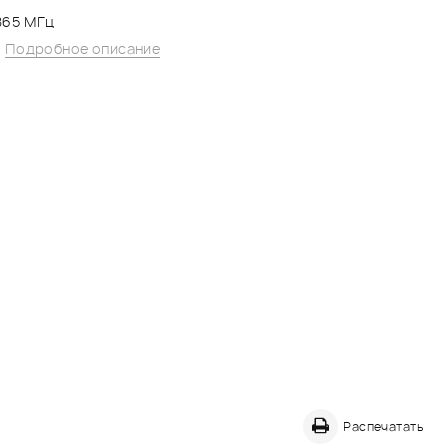
-865 МГц
6
Подробное описание
Распечатать