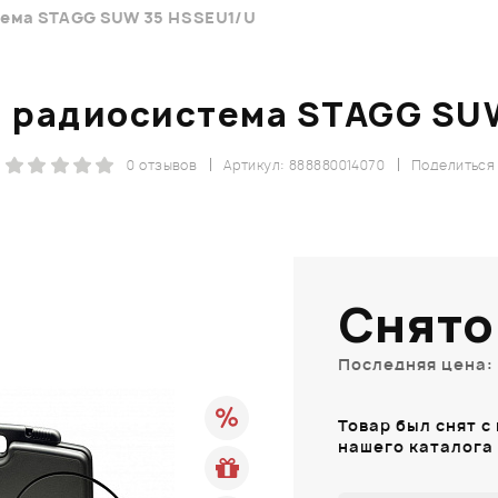
тема STAGG SUW 35 HSSEU1/U
 радиосистема STAGG SU
0 отзывов
Артикул: 888880014070
Поделиться
Снято
Последняя цена: 
Товар был снят с
нашего каталога