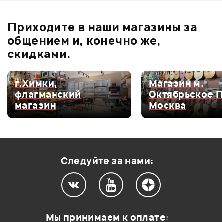
0
бонусов
.
В корзину
Приходите в наши магазины за
0.0
общением и, конечно же,
скидками.
Оценка
5
0
г.Химки,
Магазин м.
флагманский
Октябрьское 
Оценка
4
0
магазин
Москва
Оценка
3
0
Оценка
2
0
Оценка
1
0
Следуйте за нами:
Мой отзыв о товаре
Мы принимаем к оплате: