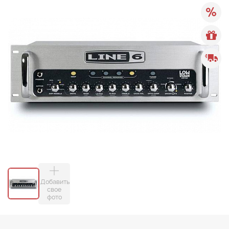
Добавить
свое
фото