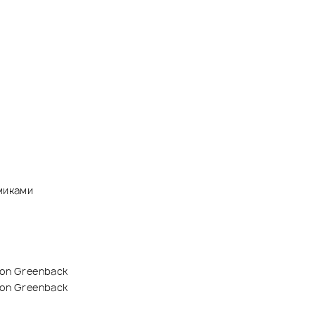
миками
ion Greenback
ion Greenback