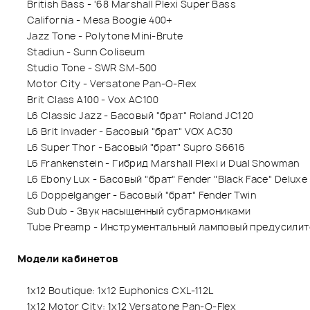
British Bass - '68 Marshall Plexi Super Bass
California - Mesa Boogie 400+
Jazz Tone - Polytone Mini-Brute
Stadiun - Sunn Coliseum
Studio Tone - SWR SM-500
Motor City - Versatone Pan-O-Flex
Brit Class A100 - Vox AC100
L6 Classic Jazz - Басовый "брат" Roland JC120
L6 Brit Invader - Басовый "брат" VOX AC30
L6 Super Thor - Басовый "брат" Supro S6616
L6 Frankenstein - Гибрид Marshall Plexi и Dual Showman
L6 Ebony Lux - Басовый "брат" Fender "Black Face" Deluxe
L6 Doppelganger - Басовый "брат" Fender Twin
Sub Dub - Звук насыщенный субгармониками
Tube Preamp - Инструментальный ламповый предусилит
Модели кабинетов
1x12 Boutique: 1x12 Euphonics CXL-112L
1x12 Motor City: 1x12 Versatone Pan-O-Flex