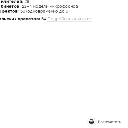
силителей:
28
абинетов:
22+4 модели микрофоонов
ффектов:
50 (одновременно до 6)
ельских пресетов:
64
Подробное описание
Распечатать