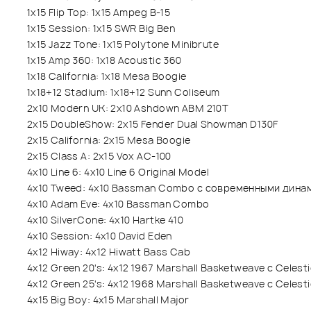
1x15 Flip Top: 1x15 Ampeg B-15
1x15 Session: 1x15 SWR Big Ben
1x15 Jazz Tone: 1x15 Polytone Minibrute
1x15 Amp 360: 1x18 Acoustic 360
1x18 California: 1x18 Mesa Boogie
1x18+12 Stadium: 1x18+12 Sunn Coliseum
2x10 Modern UK: 2x10 Ashdown ABM 210T
2x15 DoubleShow: 2x15 Fender Dual Showman D130F
2x15 California: 2x15 Mesa Boogie
2x15 Class A: 2x15 Vox AC-100
4x10 Line 6: 4x10 Line 6 Original Model
4x10 Tweed: 4x10 Bassman Combo с современными дина
4x10 Adam Eve: 4x10 Bassman Combo
4x10 SilverCone: 4x10 Hartke 410
4x10 Session: 4x10 David Eden
4x12 Hiway: 4x12 Hiwatt Bass Cab
4x12 Green 20's: 4x12 1967 Marshall Basketweave с Celest
4x12 Green 25's: 4x12 1968 Marshall Basketweave с Celest
4x15 Big Boy: 4x15 Marshall Major