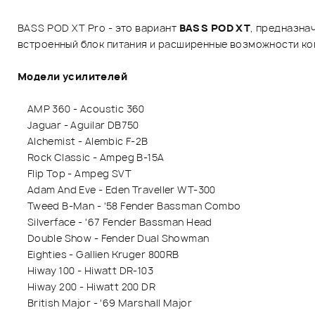
BASS POD XT Pro - это вариант
BASS POD XT
, предназна
встроенный блок питания и расширенные возможности ко
Модели усилителей
AMP 360 - Acoustic 360
Jaguar - Aguilar DB750
Alchemist - Alembic F-2B
Rock Classic - Ampeg B-15A
Flip Top - Ampeg SVT
Adam And Eve - Eden Traveller WT-300
Tweed B-Man - '58 Fender Bassman Combo
Silverface - '67 Fender Bassman Head
Double Show - Fender Dual Showman
Eighties - Gallien Kruger 800RB
Hiway 100 - Hiwatt DR-103
Hiway 200 - Hiwatt 200 DR
British Major - '69 Marshall Major