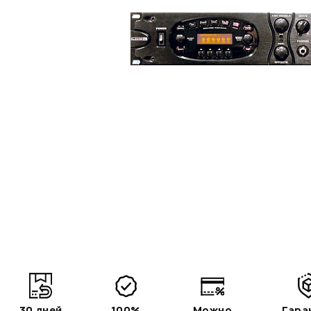
30 дней
100%
Можно
Гара