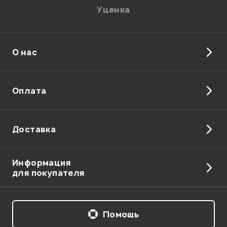
Уценка
Ваша оценка:
Впечатления о товаре:
О нас
Оплата
Доставка
Информация
для покупателя
Я даю
согласие
на обработку персональных данных в
соответствии с
Политикой в отношении обработки
Помощь
персональных данных.