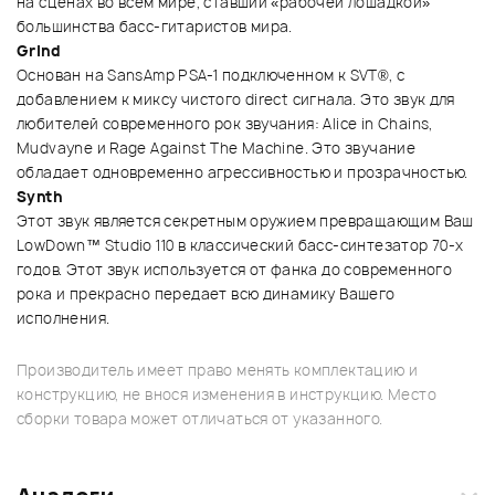
на сценах во всем мире, ставший «рабочей лошадкой»
большинства басс-гитаристов мира.
Grind
Основан на SansAmp PSA-1 подключенном к SVT®, с
добавлением к миксу чистого direct сигнала. Это звук для
любителей современного рок звучания: Alice in Chains,
Mudvayne и Rage Against The Machine. Это звучание
обладает одновременно агрессивностью и прозрачностью.
Synth
Этот звук является секретным оружием превращающим Ваш
LowDown™ Studio 110 в классический басс-синтезатор 70-х
годов. Этот звук используется от фанка до современного
рока и прекрасно передает всю динамику Вашего
исполнения.
Производитель имеет право менять комплектацию и
конструкцию, не внося изменения в инструкцию. Место
сборки товара может отличаться от указанного.