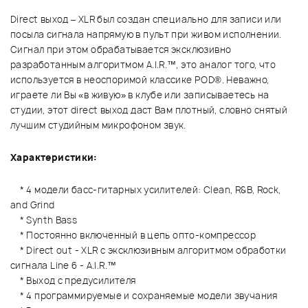
Direct выход – XLR был создан специально для записи или
посыла сигнала напрямую в пульт при живом исполнении.
Сигнал при этом обрабатывается эксклюзивно
разработанным алгоритмом A.I.R.™, это аналог того, что
используется в неоспоримой классике POD®. Неважно,
играете ли Вы «в живую» в клубе или записываетесь на
студии, этот direct выход даст Вам плотный, словно снятый
лучшим студийным микрофоном звук.
Характеристики:
* 4 модели басс-гитарных усилителей: Clean, R&B, Rock,
and Grind
* Synth Bass
* Постоянно включенный в цепь опто-компрессор
* Direct out - XLR с эксклюзивным алгоритмом обработки
сигнала Line 6 - A.I.R.™
* Выход с предусилителя
* 4 программируемые и сохраняемые модели звучания