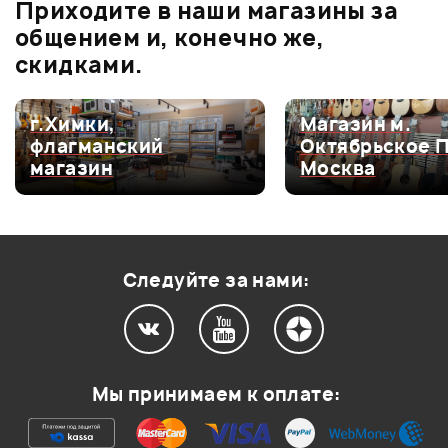
Приходите в наши магазины за
5.0
общением и, конечно же,
скидками.
Оценка
5
100%
г.Химки,
Магазин м.
флагманский
Октябрьское 
Оценка
4
0
магазин
Москва
Оценка
3
0
Оценка
2
0
Оценка
1
0
Следуйте за нами:
0
0
Мы принимаем к оплате:
Хочу купить. У кого такой есть ?