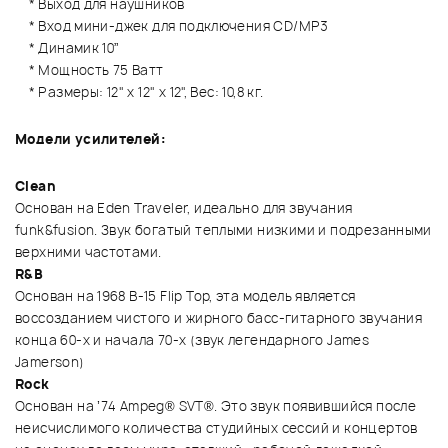
* Выход для наушников
* Вход мини-джек для подключения CD/MP3
* Динамик 10”
* Мощность 75 Ватт
* Размеры: 12" x 12" x 12", Вес: 10,8 кг.
Модели усилителей:
Clean
Основан на Eden Traveler, идеально для звучания
funk&fusion. Звук богатый теплыми низкими и подрезанными
верхними частотами.
R&B
Основан на 1968 B-15 Flip Top, эта модель является
воссозданием чистого и жирного басс-гитарного звучания
конца 60-х и начала 70-х (звук легендарного James
Jamerson)
Rock
Основан на ’74 Ampeg® SVT®. Это звук появившийся после
неисчислимого количества студийных сессий и концертов