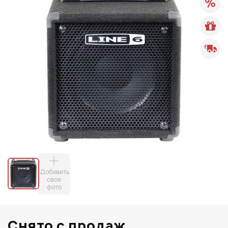
Добавить
свое
фото
Снято с продаж