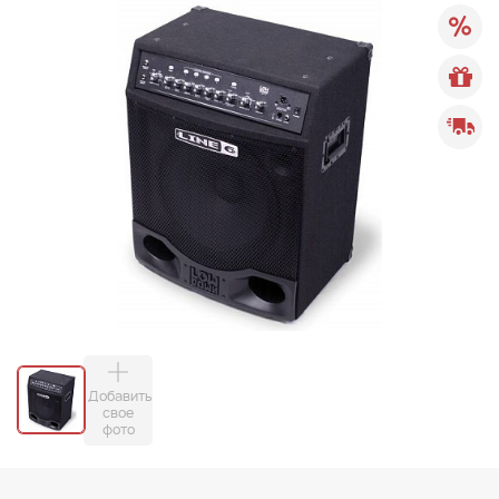
Добавить
свое
фото