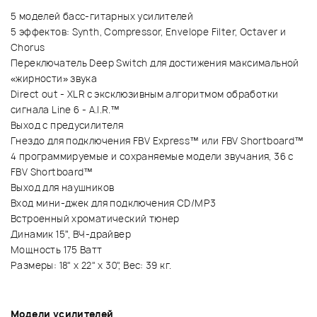
5 моделей басс-гитарных усилителей
5 эффектов: Synth, Compressor, Envelope Filter, Octaver и
Chorus
Переключатель Deep Switch для достижения максимальной
«жирности» звука
Direct out - XLR с эксклюзивным алгоритмом обработки
сигнала Line 6 - A.I.R.™
Выход с предусилителя
Гнездо для подключения FBV Express™ или FBV Shortboard™
4 программируемые и сохраняемые модели звучания, 36 с
FBV Shortboard™
Выход для наушников
Вход мини-джек для подключения CD/MP3
Встроенный хроматический тюнер
Динамик 15”, ВЧ-драйвер
Мощность 175 Ватт
Размеры: 18" x 22" x 30", Вес: 39 кг.
Модели усилителей