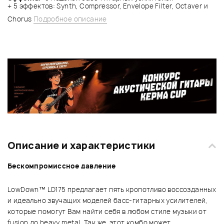
+ 5 эффектов: Synth, Compressor, Envelope Filter, Octaver и
Chorus
Подробное описание
Описание и характеристики
Бескомпромиссное давление
LowDown™ LD175 предлагает пять кропотливо воссозданных
и идеально звучащих моделей басс-гитарных усилителей,
которые помогут Вам найти себя в любом стиле музыки от
fusion до heavy metal. Так же, этот комбо может