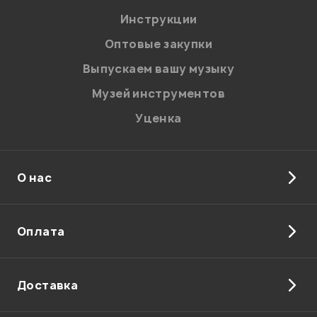
Я даю
согласие
на обработку персональных данных в
Инструкции
соответствии с
Политикой в отношении обработки
персональных данных.
Оптовые закупки
Введите проверочное число:
Выпускаем вашу музыку
Музей инструментов
Уценка
О нас
Отправить
Оплата
Доставка