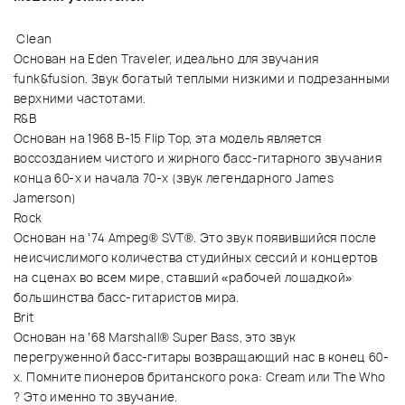
Clean
Основан на Eden Traveler, идеально для звучания
funk&fusion. Звук богатый теплыми низкими и подрезанными
верхними частотами.
R&B
Основан на 1968 B-15 Flip Top, эта модель является
воссозданием чистого и жирного басс-гитарного звучания
конца 60-х и начала 70-х (звук легендарного James
Jamerson)
Rock
Основан на ’74 Ampeg® SVT®. Это звук появившийся после
неисчислимого количества студийных сессий и концертов
на сценах во всем мире, ставший «рабочей лошадкой»
большинства басс-гитаристов мира.
Brit
Основан на ’68 Marshall® Super Bass, это звук
перегруженной басс-гитары возвращающий нас в конец 60-
х. Помните пионеров британского рока: Cream или The Who
? Это именно то звучание.