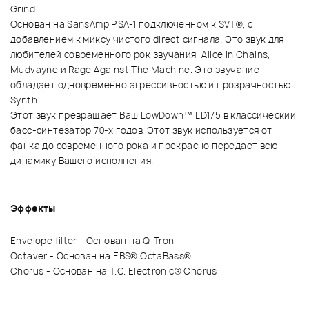
Grind
Основан на SansAmp PSA-1 подключенном к SVT®, с
добавлением к миксу чистого direct сигнала. Это звук для
любителей современного рок звучания: Alice in Chains,
Mudvayne и Rage Against The Machine. Это звучание
обладает одновременно агрессивностью и прозрачностью.
Synth
Этот звук превращает Ваш LowDown™ LD175 в классический
басс-синтезатор 70-х годов. Этот звук используется от
фанка до современного рока и прекрасно передает всю
динамику Вашего исполнения.
Эффекты
Envelope filter - Основан на Q-Tron
Octaver - Основан на EBS® OctaBass®
Chorus - Основан на T.C. Electronic® Chorus