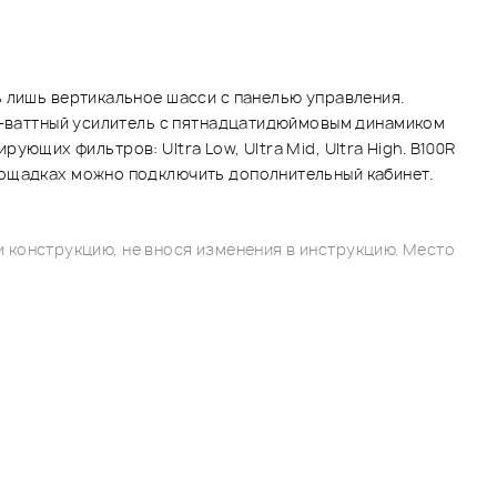
ь лишь вертикальное шасси с панелью управления.
00-ваттный усилитель с пятнадцатидюймовым динамиком
рующих фильтров: Ultra Low, Ultra Mid, Ultra High. B100R
лощадках можно подключить дополнительный кабинет.
 конструкцию, не внося изменения в инструкцию. Место