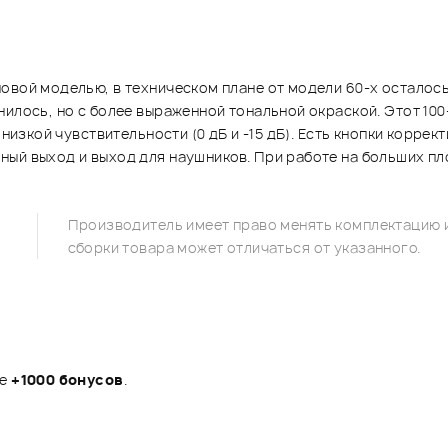
овой моделью, в техническом плане от модели 60-х осталос
нилось, но с более выраженной тональной окраской. Этот 1
изкой чувствительности (0 дБ и -15 дБ). Есть кнопки корректи
ный выход и выход для наушников. При работе на больших п
Производитель имеет право менять комплектацию и
сборки товара может отличаться от указанного.
те
+1000 бонусов
.