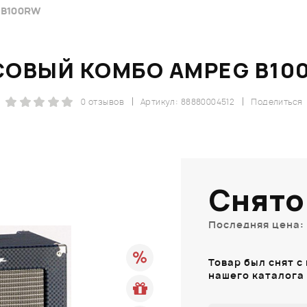
B100RW
СОВЫЙ КОМБО AMPEG B10
0 отзывов
Артикул: 88880004512
Поделиться
Снято
Последняя цена: 
Товар был снят с
нашего каталога