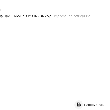
й
 на наушники, линейный выход
Подробное описание
Распечатать