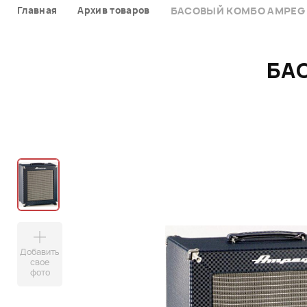
Главная
Архив товаров
БАСОВЫЙ КОМБО AMPEG 
БА
Добавить
свое
фото