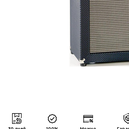
30 дней
100%
Можно
Гара