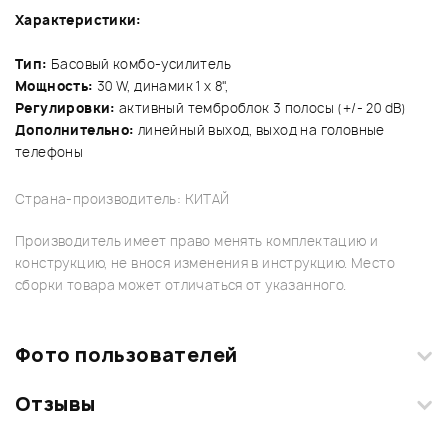
Характеристики:
Тип:
Басовый комбо-усилитель
Мощность:
30 W, динамик 1 х 8",
Регулировки:
активный темброблок 3 полосы (+/- 20 dB)
Дополнительно:
линейный выход, выход на головные
телефоны
Страна-производитель: КИТАЙ
Производитель имеет право менять комплектацию и
конструкцию, не внося изменения в инструкцию. Место
сборки товара может отличаться от указанного.
Фото пользователей
Отзывы
Загрузите свои фотографии купленного товара и получите
+1000 бонусов
.
Смарт-навигатор