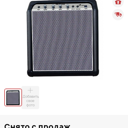
Добавить
свое
фото
Снято с продаж