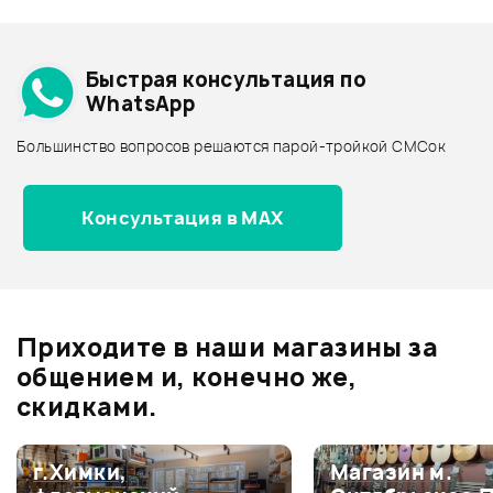
Добавить свое фото
Подробнее о VORSON
Быстрая консультация по
Архив товаров - дешевле
WhatsApp
Архив товаров - дороже
Большинство вопросов решаются парой-тройкой СМСок
Все товары VORSON
Архив товаров - новинки
Консультация в MAX
Отзывы
Оставьте отзыв и получите
+1000
0
бонусов
.
Приходите в наши магазины за
0.0
общением и, конечно же,
скидками.
Оценка
5
0
г.Химки,
Магазин м.