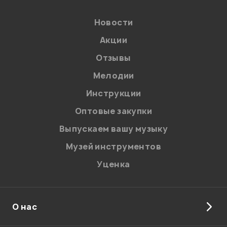
Новости
Акции
Отзывы
Мелодии
Я даю
согласие
на обработку персональных данных в
Инструкции
соответствии с
Политикой в отношении обработки
персональных данных.
Оптовые закупки
Введите проверочное число:
Выпускаем вашу музыку
Музей инструментов
Уценка
О нас
Отправить