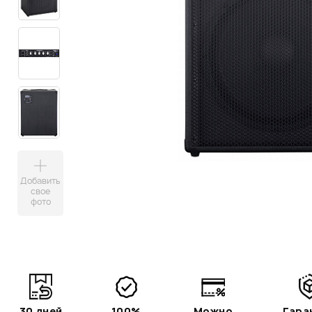
Добавить
свое
фото
30 дней
100%
Можно
Гара