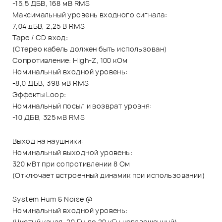
-15,5 ДБВ, 168 мВ RMS
Максимальный уровень входного сигнала:
7,04 дБВ, 2,25 В RMS
Tape / CD вход:
(Стерео кабель должен быть использован)
Сопротивление: High-Z, 100 кОм
Номинальный входной уровень:
-8,0 ДБВ, 398 мВ RMS
Эффекты Loop:
Номинальный посыл и возврат уровня:
-10 ДБВ, 325 мВ RMS
Выход на наушники:
Номинальный выходной уровень:
320 мВт при сопротивлении 8 Ом
(Отключает встроенный динамик при использовании)
System Hum & Noise @
Номинальный входной уровень:
(Чистый канал, 20 Гц до 20 кГц невзвешенный)