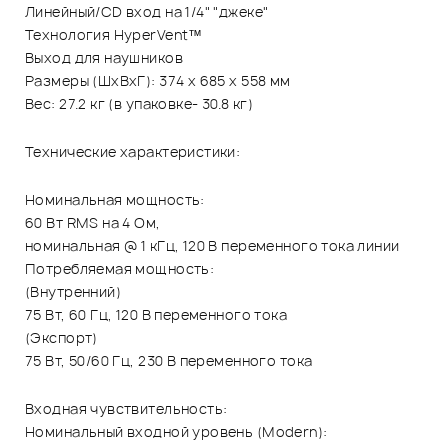
Линейный/CD вход на 1/4" "джеке"
Технология HyperVent™
Выход для наушников
Размеры (ШхВхГ): 374 х 685 х 558 мм
Вес: 27.2 кг (в упаковке- 30.8 кг)
Технические характеристики:
Номинальная мощность:
60 Вт RMS на 4 Ом,
номинальная @ 1 кГц, 120 В переменного тока линии
Потребляемая мощность:
(Внутренний)
75 Вт, 60 Гц, 120 В переменного тока
(Экспорт)
75 Вт, 50/60 Гц, 230 В переменного тока
Входная чувствительность:
Номинальный входной уровень (Modern):