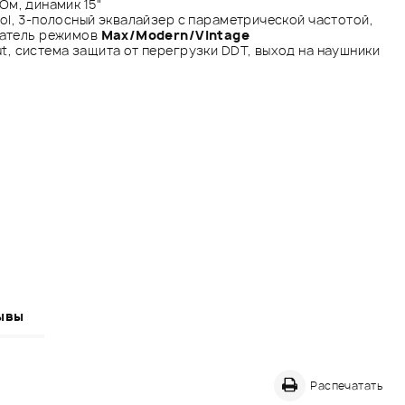
Ом, динамик 15"
ol, 3-полосный эквалайзер с параметрической частотой,
чатель режимов
Max/Modern/Vintage
t, система защита от перегрузки DDT, выход на наушники
ывы
Распечатать