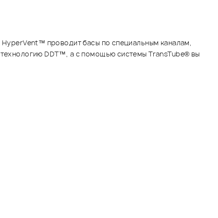
я HyperVent™ проводит басы по специальным каналам,
т технологию DDT™, а с помощью системы TransTube® вы