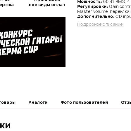
Мощность:
60 Вт RMS, 4 
держка
все виды оплат
Регулировки:
Gain contr
Master volume, переклю
Дополнительно:
CD inpu
Подробное описание
товары
Аналоги
Фото пользователей
Отз
ики