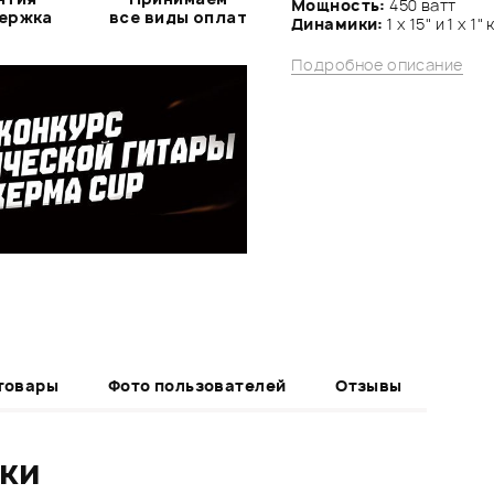
Мощность:
450 ватт
держка
все виды оплат
Динамики:
1 х 15" и 1 х 
Подробное описание
товары
Фото пользователей
Отзывы
ики