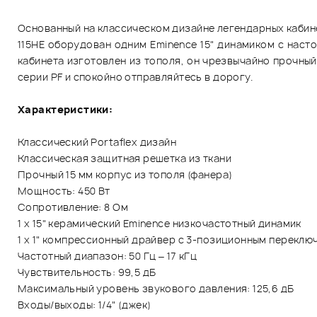
Основанный на классическом дизайне легендарных кабинет
115HE оборудован одним Eminence 15" динамиком с наст
кабинета изготовлен из тополя, он чрезвычайно прочный
серии PF и спокойно отправляйтесь в дорогу.
Характеристики:
Классический Portaflex дизайн
Классическая защитная решетка из ткани
Прочный 15 мм корпус из тополя (фанера)
Мощность: 450 Вт
Сопротивление: 8 Ом
1 х 15" керамический Eminence низкочастотный динамик
1 х 1" компрессионный драйвер с 3-позиционным переклю
Частотный диапазон: 50 Гц – 17 кГц
Чувствительность: 99,5 дБ
Максимальный уровень звукового давления: 125,6 дБ
Входы/выходы: 1/4" (джек)