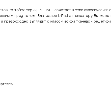
ов Portaflex серии, PF-115HE сочетает в себе классический с
оящим Ampeg тоном. Благодаря L-Pad аттенюатору Вы может
 и превосходно выглядит с классической тканевой решеткой
чателем