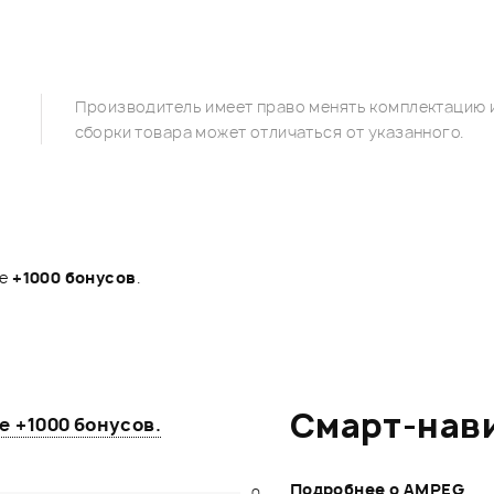
Производитель имеет право менять комплектацию и
сборки товара может отличаться от указанного.
те
+1000 бонусов
.
Смарт-нав
те
+1000 бонусов
.
Подробнее о AMPEG
0