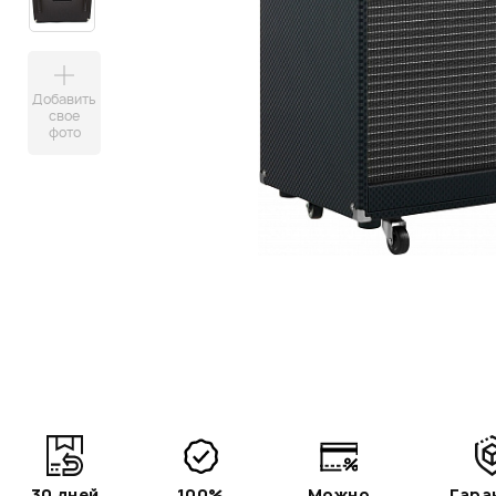
Добавить
свое
фото
30 дней
100%
Можно
Гара