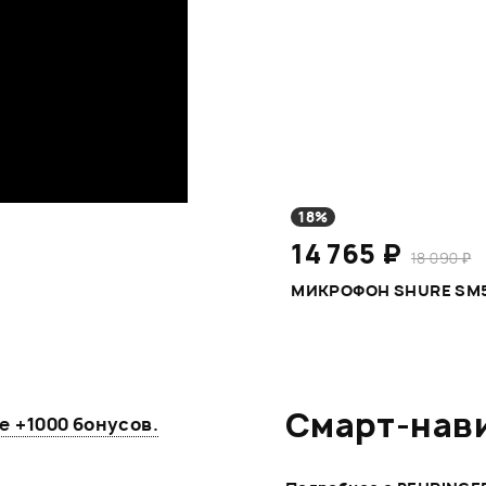
18%
14 765 ₽
18 090 ₽
МИКРОФОН SHURE SM
Смарт-нав
те
+1000 бонусов
.