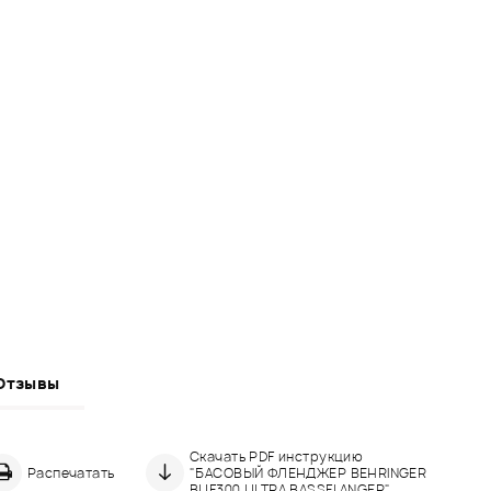
Отзывы
Скачать PDF инструкцию
Распечатать
"БАСОВЫЙ ФЛЕНДЖЕР BEHRINGER
BUF300 ULTRA BASSFLANGER"