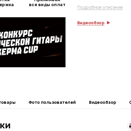
держка
все виды оплат
Подробное описание
Видеообзор
товары
Фото пользователей
Видеообзор
ики