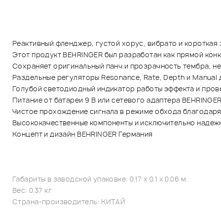
Реактивный фленджер, густой хорус, вибрато и короткая
Этот продукт BEHRINGER был разработан как прямой кон
Сохраняет оригинальный панч и прозрачность тембра, н
Раздельные регуляторы Resonance, Rate, Depth и Manual
Голубой светодиодный индикатор работы эффекта и пров
Питание от батареи 9 В или сетевого адаптера BEHRINGER
Чистое прохождение сигнала в режиме обхода благодар
Высококачественные компоненты и исключительно надежн
Концепт и дизайн BEHRINGER Германия
Габариты в заводской упаковке: 0.17 x 0.1 x 0.06 м.
Вес: 0.37 кг
Страна-производитель: КИТАЙ