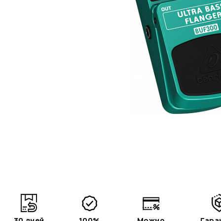
30 дней
100%
Можно
Гара