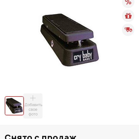
Добавить
свое
фото
Снято с продаж