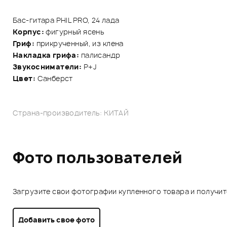
Бас-гитара PHIL PRO, 24 лада
Корпус:
фигурный ясень
Гриф:
прикрученный, из клена
Накладка грифа:
палисандр
Звукосниматели:
P+J
Цвет:
Санберст
Страна-производитель: КИТАЙ
Фото пользователей
Загрузите свои фотографии купленного товара и получи
Добавить свое фото