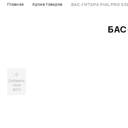
Главная
Архив товаров
БАС-ГИТАРА PHIL PRO SS
БАС
Добавить
свое
фото