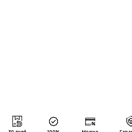
30 дней
100%
Можно
Гара