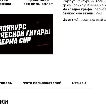
Корпус:
фигурный ясень
держка
все виды оплат
Гриф:
прикрученный, из 
Накладка грифа:
палис
Звукосниматели:
P+J
Цвет:
VS- состаренный 
товары
Фото пользователей
Отзывы
ики