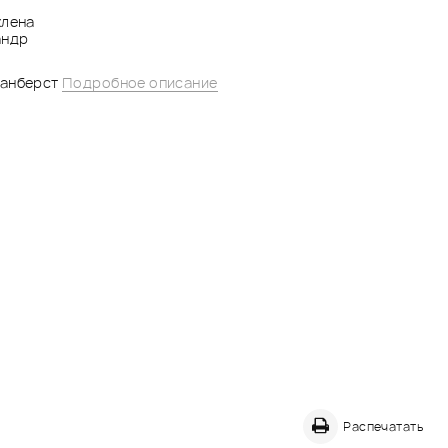
клена
андр
санберст
Подробное описание
Распечатать