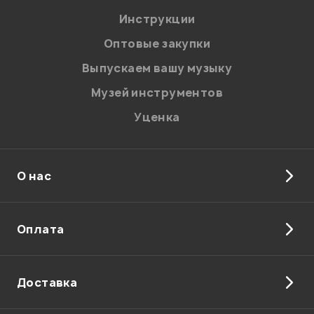
Я даю
согласие
на обработку персональных данных в
Инструкции
соответствии с
Политикой в отношении обработки
персональных данных.
Оптовые закупки
Введите проверочное число:
Выпускаем вашу музыку
Музей инструментов
Уценка
О нас
Отправить
Оплата
Доставка