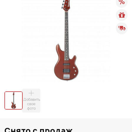
Добавить
свое
фото
Снято с продаж