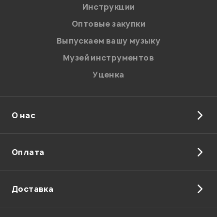
Я даю
согласие
на обработку персональных данных в
Инструкции
соответствии с
Политикой в отношении обработки
персональных данных.
Оптовые закупки
Введите проверочное число:
Выпускаем вашу музыку
Музей инструментов
Уценка
О нас
Отправить
Оплата
Доставка