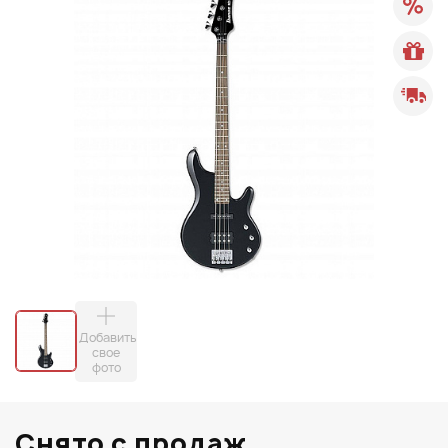
Добавить
свое
фото
Снято с продаж