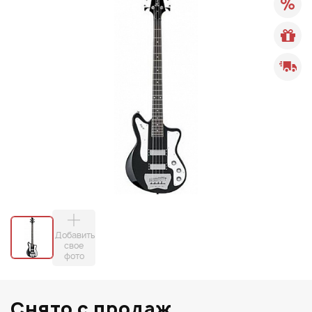
Добавить
свое
фото
Снято с продаж