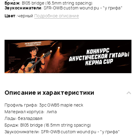
Бридж
: B105 bridge (16.5mm string spacing)
Звукосниматели
: SFR-GWB custom wound pu - "у грифа"
Цвет
: черный
Подробное описание
Описание и характеристики
Профиль грифа: 3pc GWB5 maple neck
Материал корпуса: липа
Лады: безладовая
Бридж: B105 bridge (16.5mm string spacing)
Звукосниматели: SFR-GWB custom wound pu - "у грифа"