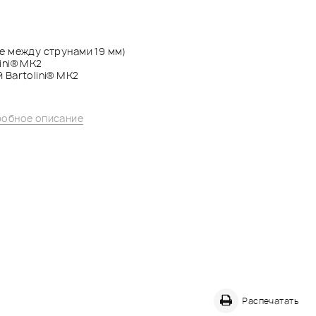
е между струнами 19 мм)
ini® MK2
 Bartolini® MK2
обное описание
Распечатать