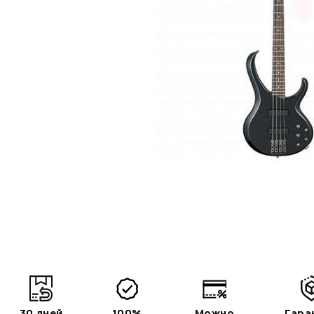
30 дней
100%
Можно
Гара