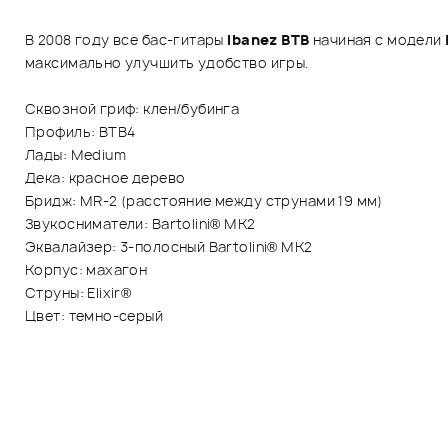
В 2008 году все бас-гитары
Ibanez BTB
начиная с модели
максимально улучшить удобство игры.
Сквозной гриф: клен/бубинга
Профиль: BTB4
Лады: Medium
Дека: красное дерево
Бридж: MR-2 (расстояние между струнами 19 мм)
Звукосниматели: Bartolini® MK2
Эквалайзер: 3-полосный Bartolini® MK2
Корпус: махагон
Струны: Elixir®
Цвет: темно-серый