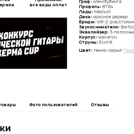
Гриф:
клен/бубинга
держка
все виды оплат
Профиль:
BTB4
Лады:
Medium
Дека:
красное дерево
Бридж:
MR-2 (расстояни
Звукосниматели:
Bartol
Эквалайзер:
3-полосный
Корпус:
махагон
Струны:
Elixir®
Цвет:
темно-серый
Подр
товары
Фото пользователей
Отзывы
ики