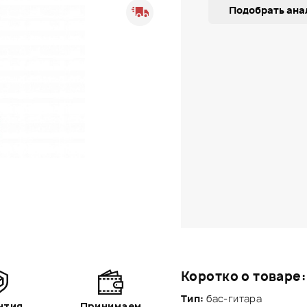
Подобрать ана
Коротко о товаре:
Тип:
бас-гитара
нтия
Принимаем