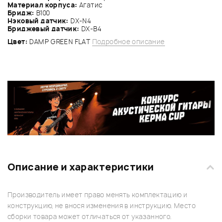
Материал корпуса:
Агатис
Бридж:
В100
Нэковый датчик:
DX-N4
Бриджевый датчик:
DX-B4
Цвет:
DAMP GREEN FLAT
Подробное описание
Описание и характеристики
Производитель имеет право менять комплектацию и
конструкцию, не внося изменения в инструкцию. Место
сборки товара может отличаться от указанного.