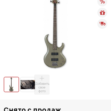
Добавить
свое
фото
Снято с продаж