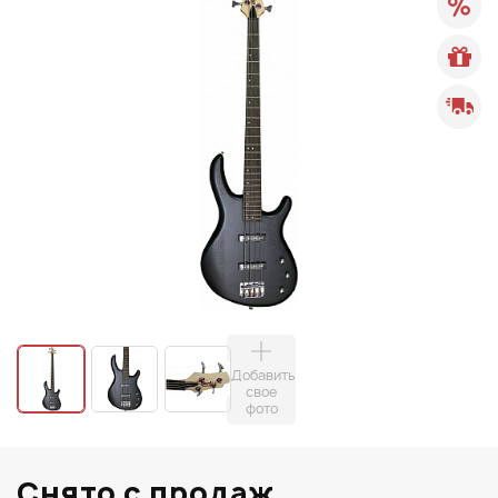
Добавить
свое
фото
Снято с продаж