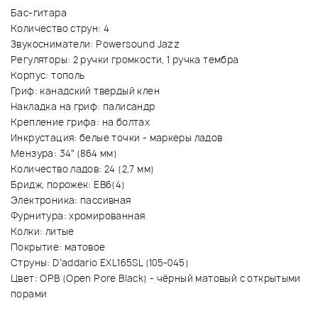
Бас-гитара
Количество струн: 4
Звукосниматели: Powersound Jazz
Регуляторы: 2 ручки громкости, 1 ручка тембра
Корпус: тополь
Гриф: канадский твердый клен
Накладка на гриф: палисандр
Крепление грифа: на болтах
Инкрустация: белые точки - маркеры ладов
Мензура: 34” (864 мм)
Количество ладов: 24 (2,7 мм)
Бридж, порожек: EB6(4)
Электроника: пассивная
Фурнитура: хромированная
Колки: литые
Покрытие: матовое
Струны: D’addario EXL165SL (105-045)
Цвет: OPB (Open Pore Black) - чёрный матовый с открытыми
порами