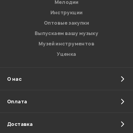
Мелодии
Я даю
согласие
на обработку персональных данных в
Инструкции
соответствии с
Политикой в отношении обработки
персональных данных.
Оптовые закупки
Введите проверочное число:
Выпускаем вашу музыку
Музей инструментов
Уценка
О нас
Отправить
Оплата
Доставка