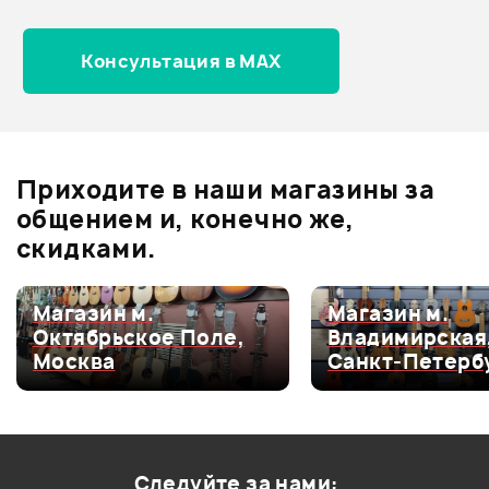
Все товары CORT
Архив товаров - новинки
Консультация в MAX
Отзывы
Оставьте отзыв и получите
+1000
0
бонусов
.
Приходите в наши магазины за
0.0
общением и, конечно же,
скидками.
Оценка
5
0
Магазин м.
Магазин м.
Октябрьское Поле,
Владимирская
Оценка
4
0
Москва
Санкт-Петерб
Оценка
3
0
Оценка
2
0
Оценка
1
0
Следуйте за нами: