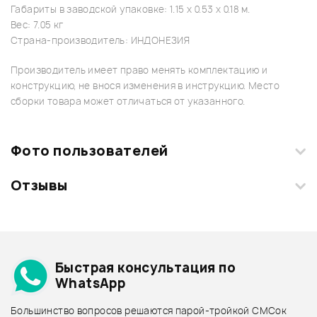
Габариты в заводской упаковке: 1.15 x 0.53 x 0.18 м.
Вес: 7.05 кг
Страна-производитель: ИНДОНЕЗИЯ
Производитель имеет право менять комплектацию и
конструкцию, не внося изменения в инструкцию. Место
сборки товара может отличаться от указанного.
Фото пользователей
Отзывы
Загрузите свои фотографии купленного товара и получите
+1000 бонусов
.
Смарт-навигатор
Добавить свое фото
Подробнее о CORT
Быстрая консультация по
Архив товаров - дешевле
WhatsApp
Архив товаров - дороже
Большинство вопросов решаются парой-тройкой СМСок