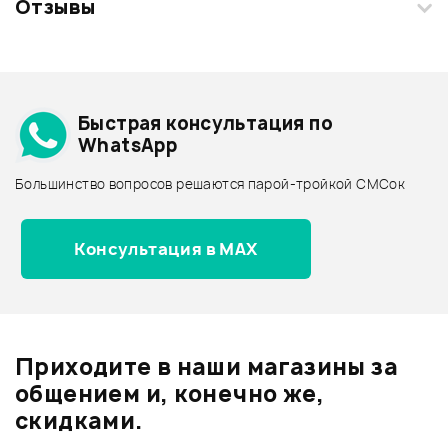
Отзывы
Загрузите свои фотографии купленного товара и получите
+1000 бонусов
.
Смарт-навигатор
Добавить свое фото
Подробнее о B.C.RICH
Быстрая консультация по
Архив товаров - дешевле
WhatsApp
Архив товаров - дороже
Большинство вопросов решаются парой-тройкой СМСок
Все товары B.C.RICH
Архив товаров - новинки
Консультация в MAX
Отзывы
Оставьте отзыв и получите
+1000
0
бонусов
.
Приходите в наши магазины за
0.0
общением и, конечно же,
скидками.