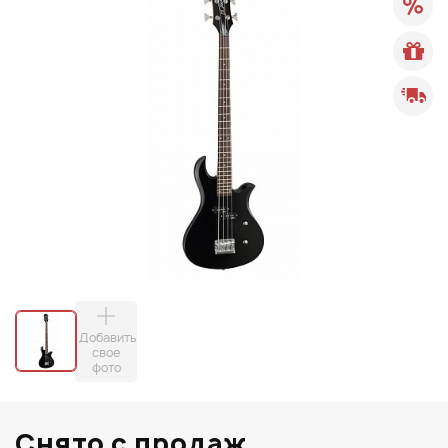
Добавить
свое
фото
Снято с продаж