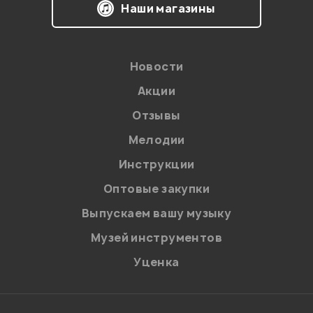
Наши магазины
Новости
Акции
Отзывы
Мелодии
Я даю
согласие
на обработку персональных данных в
Инструкции
соответствии с
Политикой в отношении обработки
персональных данных.
Оптовые закупки
Введите проверочное число:
Выпускаем вашу музыку
Музей инструментов
Уценка