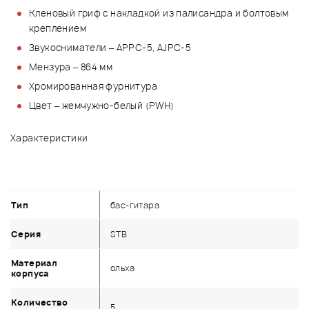
Кленовый гриф с накладкой из палисандра и болтовым
креплением
Звукосниматели – APPC-5, AJPC-5
Мензура – 864 мм
Хромированная фурнитура
Цвет – жемчужно-белый (PWH)
Характеристики
Тип
бас-гитара
Серия
STB
Материал
ольха
корпуса
Количество
5