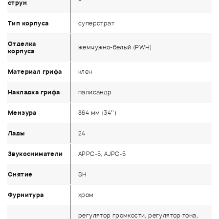
струн
Тип корпуса
суперстрат
Отделка
жемчужно-белый (PWH)
корпуса
Материал грифа
клен
Накладка грифа
палисандр
Мензура
864 мм (34’’)
Лады
24
Звукосниматели
APPC-5, AJPC-5
Снятие
SH
Фурнитура
хром
регулятор громкости, регулятор тона,