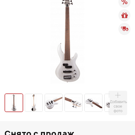
Добавить
свое
фото
Снято с продаж