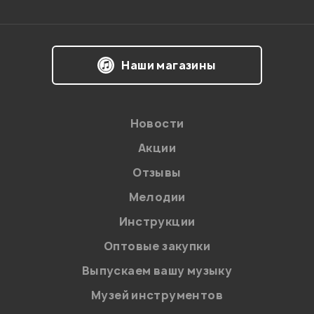
Впечатления о товаре:
Наши магазины
Новости
Акции
Отзывы
Мелодии
Я даю
согласие
на обработку персональных данных в
Инструкции
соответствии с
Политикой в отношении обработки
персональных данных.
Оптовые закупки
Введите проверочное число:
Выпускаем вашу музыку
Музей инструментов