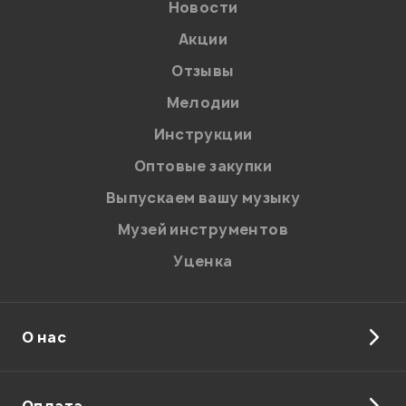
Новости
Акции
Отзывы
Мелодии
Я даю
согласие
на обработку персональных данных в
Инструкции
соответствии с
Политикой в отношении обработки
персональных данных.
Оптовые закупки
Введите проверочное число:
Выпускаем вашу музыку
Музей инструментов
Уценка
О нас
Отправить
Оплата