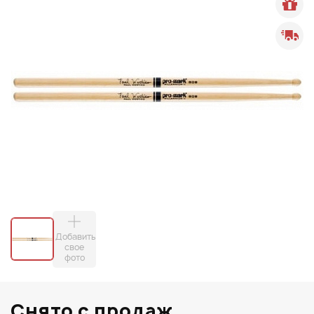
Добавить
свое
фото
Снято с продаж