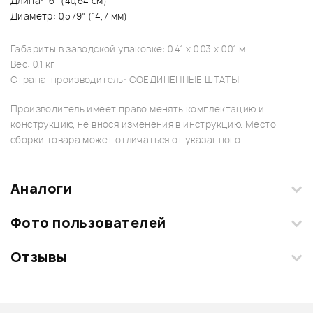
Длина: 16" (40,64 см)
Диаметр: 0,579" (14,7 мм)
Габариты в заводской упаковке: 0.41 x 0.03 x 0.01 м.
Вес: 0.1 кг
Страна-производитель: СОЕДИНЕННЫЕ ШТАТЫ
Производитель имеет право менять комплектацию и
конструкцию, не внося изменения в инструкцию. Место
сборки товара может отличаться от указанного.
Аналоги
Фото пользователей
Отзывы
Загрузите свои фотографии купленного товара и получите
+1000 бонусов
.
Смарт-навигатор
Добавить свое фото