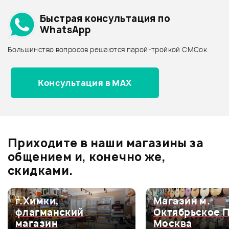
Подробнее о PRO MARK
Быстрая консультация по
Архив товаров - дешевле
WhatsApp
Архив товаров - дороже
Большинство вопросов решаются парой-тройкой СМСок
Все товары PRO MARK
Архив товаров - новинки
480 ₽
480 ₽
Консультация в MAX
Гитарный кабель STAGG
Гитарный кабель STAGG
SGC3DL CPP
SGC3DL CRD
Отзывы
Оставьте отзыв и получите
+1000
0
бонусов
.
В корзину
В корзину
Приходите в наши магазины за
0.0
общением и, конечно же,
скидками.
Оценка
5
0
г.Химки,
Магазин м.
флагманский
Октябрьское 
Оценка
4
0
магазин
Москва