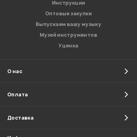
Я даю
согласие
на обработку персональных данных в
Инструкции
соответствии с
Политикой в отношении обработки
персональных данных.
Оптовые закупки
Введите проверочное число:
Выпускаем вашу музыку
Музей инструментов
Уценка
О нас
Отправить
Оплата
Доставка