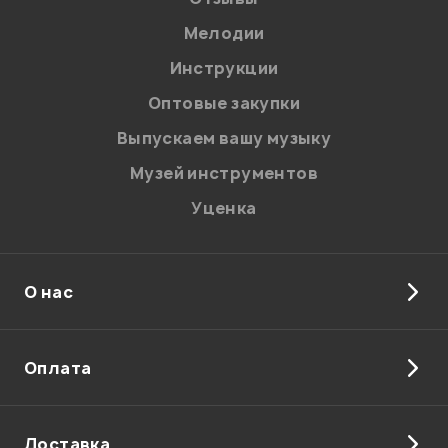
Мелодии
Агаджанов Артур
20.01.2010
Инструкции
Оптовые закупки
Выпускаем вашу музыку
Мой отзыв о товаре
Музей инструментов
Уценка
Ваша оценка:
Впечатления о товаре:
О нас
Оплата
Доставка