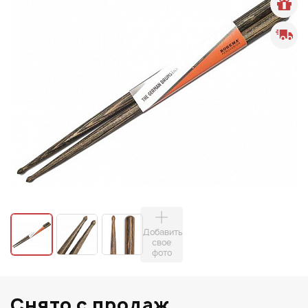
Добавить
свое
фото
Снято с продаж