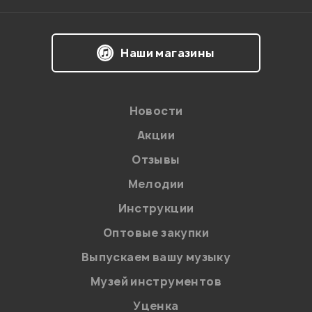
Наши магазины
Новости
Акции
Отзывы
Мелодии
Я даю
согласие
на обработку персональных данных в
Инструкции
соответствии с
Политикой в отношении обработки
персональных данных.
Оптовые закупки
Введите проверочное число:
Выпускаем вашу музыку
Музей инструментов
Уценка