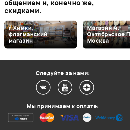
0.0
общением и, конечно же,
скидками.
Оценка
5
0
г.Химки,
Магазин м.
флагманский
Октябрьское 
Оценка
4
0
магазин
Москва
Оценка
3
0
Оценка
2
0
Оценка
1
0
Следуйте за нами:
Мой отзыв о товаре
Мы принимаем к оплате:
Ваша оценка:
Впечатления о товаре: