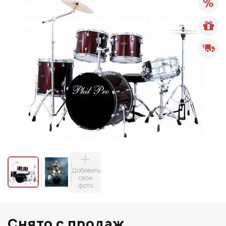
Добавить
свое
фото
Снято с продаж