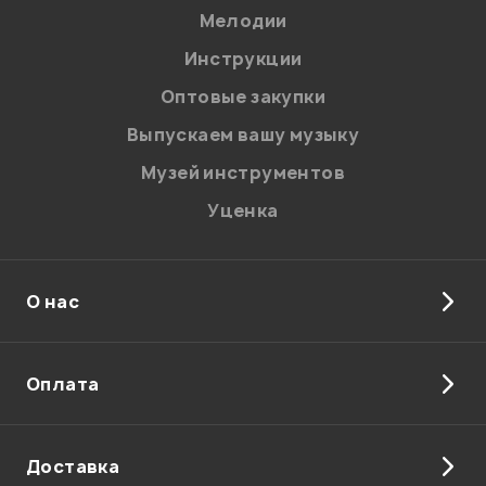
Мелодии
Я даю
согласие
на обработку персональных данных в
Инструкции
соответствии с
Политикой в отношении обработки
персональных данных.
Оптовые закупки
Введите проверочное число:
Выпускаем вашу музыку
Музей инструментов
Уценка
О нас
Отправить
Оплата
Доставка