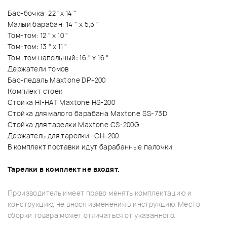
Бас-бочка: 22 "x 14 "
Малый барабан: 14 " x 5,5 "
Том-том: 12 " x 10 "
Том-том: 13 " x 11 "
Том-том напольный: 16 " x 16 "
Держатели томов
Бас-педаль Maxtone DP-200
Комплект стоек:
Стойка HI-HAT Maxtone HS-200
Cтойка для малого барабана Maxtone SS-73D
Cтойка для тарелки Maxtone CS-200G
Держатель для тарелки CH-200
В комплект поставки идут барабанные палочки
Тарелки в комплект не входят.
Производитель имеет право менять комплектацию и
конструкцию, не внося изменения в инструкцию. Место
сборки товара может отличаться от указанного.