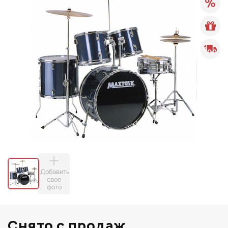
Добавить
свое
фото
Снято с продаж