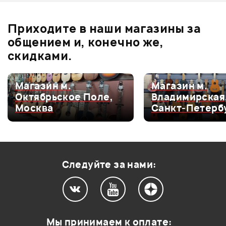
Ожидается
0
бонусов
.
В корзину
Приходите в наши магазины за
0.0
общением и, конечно же,
скидками.
Оценка
5
0
Магазин м.
Магазин м.
Октябрьское Поле,
Владимирская
Оценка
4
0
Москва
Санкт-Петерб
Оценка
3
0
Оценка
2
0
Оценка
1
0
Следуйте за нами:
Мой отзыв о товаре
Мы принимаем к оплате: