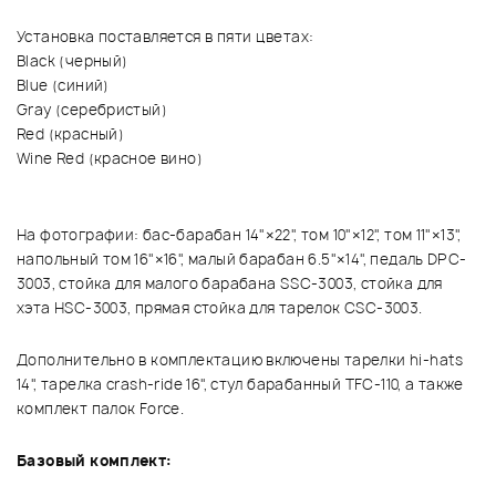
Установка поставляется в пяти цветах:
Black (черный)
Blue (синий)
Gray (серебристый)
Red (красный)
Wine Red (красное вино)
На фотографии: бас-барабан 14"×22", том 10"×12", том 11"×13",
напольный том 16"×16", малый барабан 6.5"×14", педаль DPC-
3003, стойка для малого барабана SSC-3003, стойка для
хэта HSC-3003, прямая стойка для тарелок CSC-3003.
Дополнительно в комплектацию включены тарелки hi-hats
14", тарелка crash-ride 16", стул барабанный TFC-110, а также
комплект палок Force.
Базовый комплект: