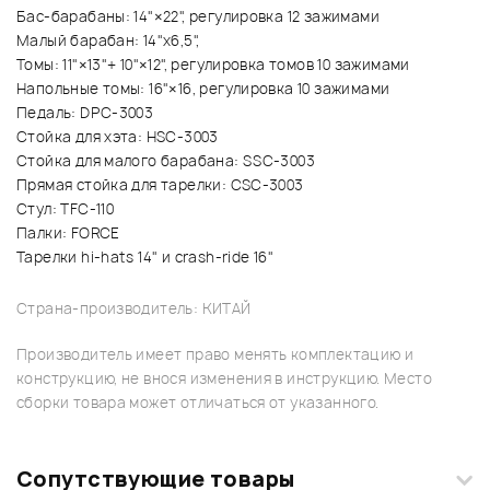
Бас-барабаны: 14"×22", регулировка 12 зажимами
Малый барабан: 14"x6,5",
Томы: 11"×13"+ 10"×12", регулировка томов 10 зажимами
Напольные томы: 16"×16, регулировка 10 зажимами
Педаль: DPC-3003
Стойка для хэта: HSС-3003
Стойка для малого барабана: SSС-3003
Прямая стойка для тарелки: CSС-3003
Стул: TFC-110
Палки: FORCE
Тарелки hi-hats 14" и crash-ride 16"
Страна-производитель: КИТАЙ
Производитель имеет право менять комплектацию и
конструкцию, не внося изменения в инструкцию. Место
сборки товара может отличаться от указанного.
Сопутствующие товары