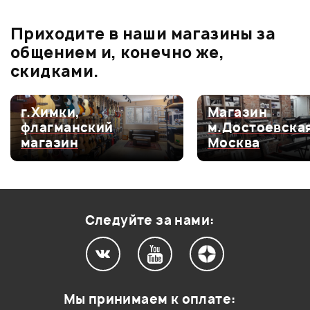
0
бонусов
.
В корзину
Приходите в наши магазины за
0.0
общением и, конечно же,
скидками.
Оценка
5
0
г.Химки,
Магазин
флагманский
м.Достоевская
Оценка
4
0
магазин
Москва
Оценка
3
0
Оценка
2
0
Оценка
1
0
Следуйте за нами:
Мой отзыв о товаре
Мы принимаем к оплате: