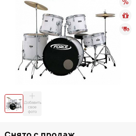
Добавить
свое
фото
Снято с продаж