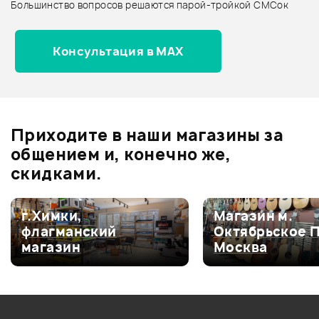
Большинство вопросов решаются парой-тройкой СМСок
Все товары FORCE
Архив товаров - новинки
Консультация в MAX
Барабанные палочки ARTBEAT
ARNA5AH
Отзывы
Оставьте отзыв и получите
+1000
Ожидается
0
бонусов
.
Приходите в наши магазины за
0.0
общением и, конечно же,
скидками.
Оценка
5
0
г.Химки,
Магазин м.
флагманский
Октябрьское 
Оценка
4
0
магазин
Москва
Оценка
3
0
Оценка
2
0
Оценка
1
0