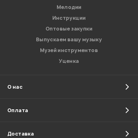
Мелодии
Я даю
согласие
на обработку персональных данных в
Инструкции
соответствии с
Политикой в отношении обработки
персональных данных.
Оптовые закупки
Введите проверочное число:
Выпускаем вашу музыку
Музей инструментов
Уценка
О нас
Отправить
Оплата
Доставка