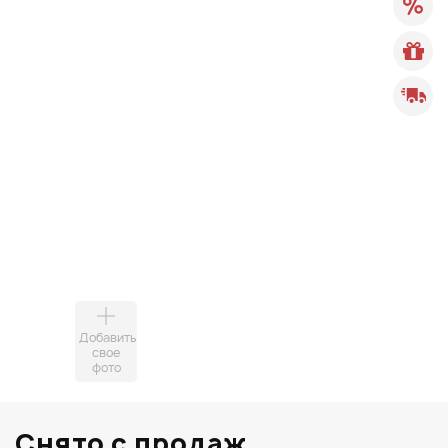
Добавить
свое
фото
Снято с продаж