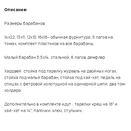
Описание:
Размеры барабанов
14x22, 13x11, 12x10, 16x16– обычная фурнитура, 5 лагов на
томах, комплект пластиков на все барабаны.
Малый барабан 5,5x14, стальной, 6 лагов, демфлер
Хардвей: стойка под тарелку журавль на двойных ногах,
стойка под малый барабан, стойка под хай-хэт, педаль на
спицах с фетровой колотушкой на одинарной цепи, два том-
холдера.
Дополнительно в комплекте идут : тарелки креш на 16” и
хай-хэт на 14”, палочки, ключ, стульчик.