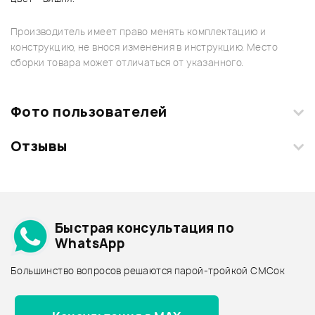
Производитель имеет право менять комплектацию и
конструкцию, не внося изменения в инструкцию. Место
сборки товара может отличаться от указанного.
Фото пользователей
Отзывы
Загрузите свои фотографии купленного товара и получите
+1000 бонусов
.
Смарт-навигатор
Добавить свое фото
Подробнее о YAMAHA
Быстрая консультация по
Архив товаров - дешевле
WhatsApp
Архив товаров - дороже
Большинство вопросов решаются парой-тройкой СМСок
Все товары YAMAHA
Архив товаров - новинки