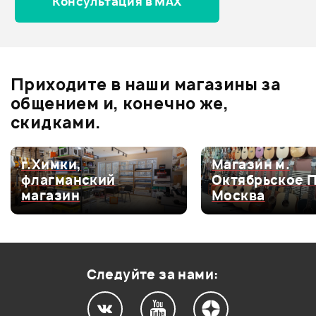
Консультация в MAX
Отзывы
Оставьте отзыв и получите
+1000
0
бонусов
.
Приходите в наши магазины за
0.0
общением и, конечно же,
скидками.
Оценка
5
0
г.Химки,
Магазин м.
флагманский
Октябрьское 
Оценка
4
0
магазин
Москва
Оценка
3
0
Оценка
2
0
Оценка
1
0
Следуйте за нами: