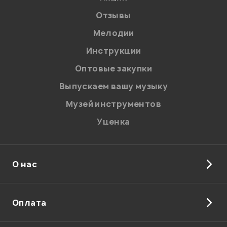
Отзывы
Мелодии
Я даю
согласие
на обработку персональных данных в
Инструкции
соответствии с
Политикой в отношении обработки
персональных данных.
Оптовые закупки
Введите проверочное число:
Выпускаем вашу музыку
Музей инструментов
Уценка
О нас
Отправить
Оплата