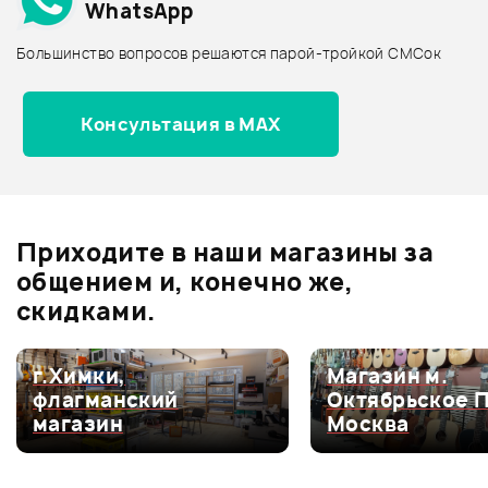
WhatsApp
Архив товаров - дороже
Большинство вопросов решаются парой-тройкой СМСок
Все товары STAGG
Архив товаров - новинки
Консультация в MAX
Отзывы
Оставьте отзыв и получите
+1000
0
бонусов
.
Приходите в наши магазины за
0.0
общением и, конечно же,
скидками.
Оценка
5
0
г.Химки,
Магазин м.
флагманский
Октябрьское 
Оценка
4
0
магазин
Москва
Оценка
3
0
Оценка
2
0