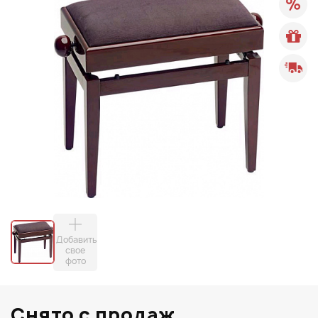
Добавить
свое
фото
Снято с продаж