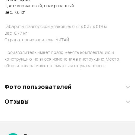
Цвет: коричневый, полированный
Вес: 7.6 кг
Габариты в заводской упаковке: 0.72 x 0.37 x 0.19 м.
Вес: 8.77 кг
Страна-производитель: КИТАЙ
Производитель имеет право менять комплектацию и
конструкцию, не внося изменения в инструкцию. Место
сборки товара может отличаться от указанного.
Фото пользователей
Отзывы
Загрузите свои фотографии купленного товара и получите
+1000 бонусов
.
Смарт-навигатор
Добавить свое фото
Подробнее о STAGG