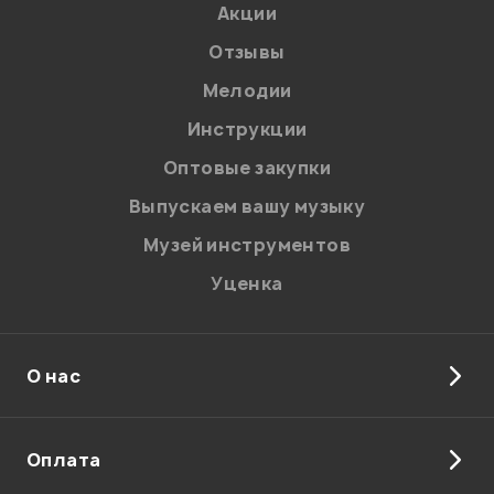
Акции
Отзывы
Мелодии
Я даю
согласие
на обработку персональных данных в
Инструкции
соответствии с
Политикой в отношении обработки
персональных данных.
Оптовые закупки
Введите проверочное число:
Выпускаем вашу музыку
Музей инструментов
Уценка
О нас
Отправить
Оплата