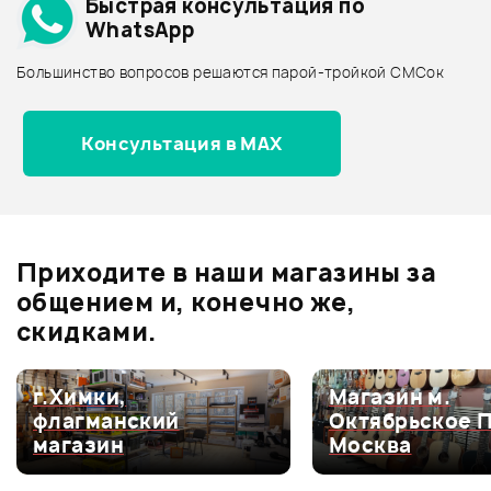
Быстрая консультация по
Архив товаров - дешевле
WhatsApp
Архив товаров - дороже
Большинство вопросов решаются парой-тройкой СМСок
Все товары STAGG
Архив товаров - новинки
Консультация в MAX
Отзывы
Оставьте отзыв и получите
+1000
0
бонусов
.
Приходите в наши магазины за
0.0
общением и, конечно же,
скидками.
Оценка
5
0
г.Химки,
Магазин м.
флагманский
Октябрьское 
Оценка
4
0
магазин
Москва
Оценка
3
0