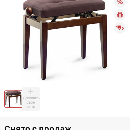
Добавить
свое
фото
Снято с продаж