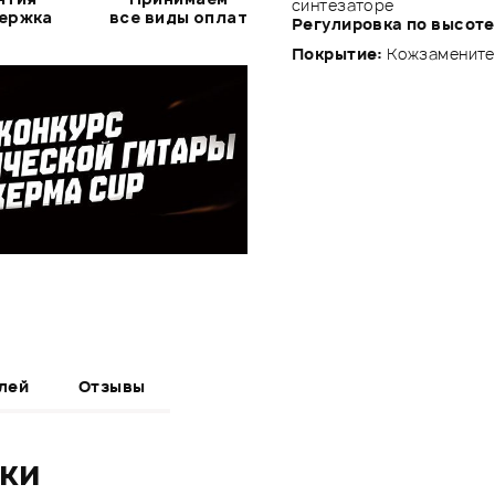
синтезаторе
держка
все виды оплат
Регулировка по высоте
Покрытие:
Кожзаменител
лей
Отзывы
ики