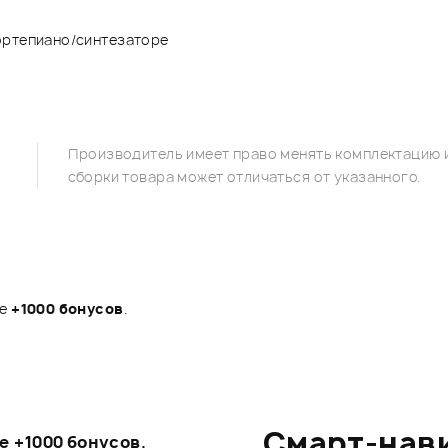
ортепиано/синтезаторе
Производитель имеет право менять комплектацию и
сборки товара может отличаться от указанного.
те
+1000 бонусов
.
Смарт-нав
те
+1000 бонусов
.