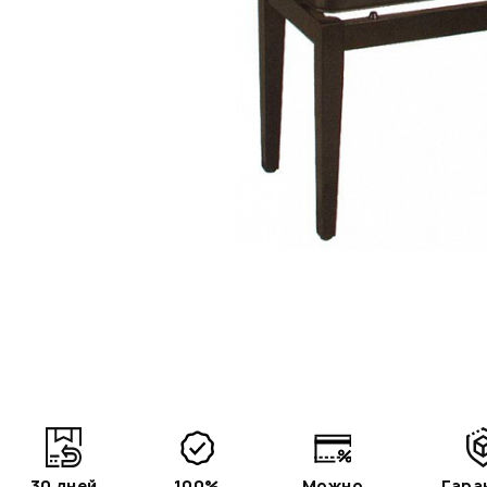
30 дней
100%
Можно
Гара