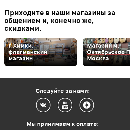
бонусов
.
В корзину
Приходите в наши магазины за
0.0
общением и, конечно же,
скидками.
Оценка
5
0
г.Химки,
Магазин м.
флагманский
Октябрьское 
Оценка
4
0
магазин
Москва
Оценка
3
0
Оценка
2
0
Оценка
1
0
Следуйте за нами:
Мой отзыв о товаре
Мы принимаем к оплате: