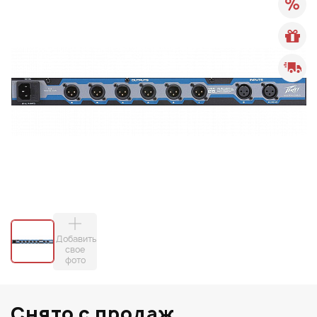
Добавить
свое
фото
Снято с продаж