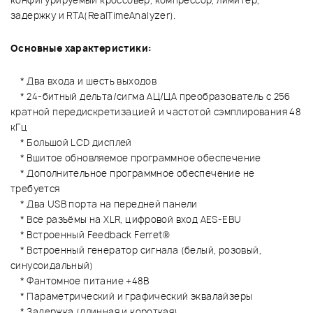
конфигурируемый кроссовер, компрессор, лимитер,
задержку и RTA(RealTimeAnalyzer).
Основные характеристики:
* Два входа и шесть выходов
* 24-битный дельта/сигма АЦ/ЦА преобразователь с 256
кратной передискретизацией и частотой сэмплирования 48
кГц
* Большой LCD дисплей
* Вшитое обновляемое программное обеспечение
* Дополнительное программное обеспечение не
требуется
* Два USB порта на передней панели
* Все разъёмы на XLR, цифровой вход AES-EBU
* Встроенный Feedback Ferret®
* Встроенный генератор сигнала (белый, розовый,
синусоидальный)
* Фантомное питание +48В
* Параметрический и графический эквалайзеры
* Задержка (длинная и короткая)