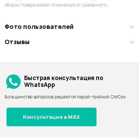
сборки товара может отличаться от указанного.
Фото пользователей
Отзывы
Загрузите свои фотографии купленного товара и получите
+1000 бонусов
.
Смарт-навигатор
Добавить свое фото
Подробнее о M-AUDIO
Быстрая консультация по
Архив товаров - дешевле
WhatsApp
Архив товаров - дороже
Большинство вопросов решаются парой-тройкой СМСок
Все товары M-AUDIO
Архив товаров - новинки
Консультация в MAX
Отзывы
Оставьте отзыв и получите
+1000