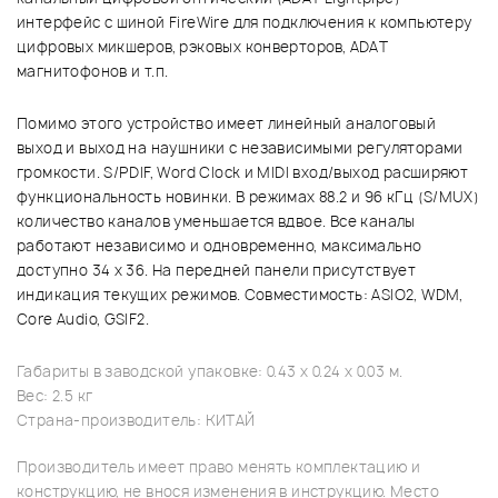
интерфейс с шиной FireWire для подключения к компьютеру
цифровых микшеров, рэковых конверторов, ADAT
магнитофонов и т.п.
Помимо этого устройство имеет линейный аналоговый
выход и выход на наушники с независимыми регуляторами
громкости. S/PDIF, Word Clock и MIDI вход/выход расширяют
функциональность новинки. В режимах 88.2 и 96 кГц (S/MUX)
количество каналов уменьшается вдвое. Все каналы
работают независимо и одновременно, максимально
доступно 34 x 36. На передней панели присутствует
индикация текущих режимов. Совместимость: ASIO2, WDM,
Core Audio, GSIF2.
Габариты в заводской упаковке: 0.43 x 0.24 x 0.03 м.
Вес: 2.5 кг
Страна-производитель: КИТАЙ
Производитель имеет право менять комплектацию и
конструкцию, не внося изменения в инструкцию. Место