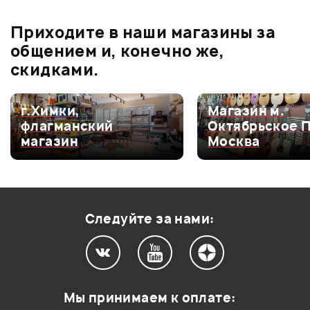
0
бонусов
.
Приходите в наши магазины за
0.0
общением и, конечно же,
скидками.
Оценка
5
0
г.Химки,
Магазин м.
флагманский
Октябрьское 
Оценка
4
0
магазин
Москва
Оценка
3
0
Оценка
2
0
Оценка
1
0
Следуйте за нами:
Мой отзыв о товаре
Мы принимаем к оплате: