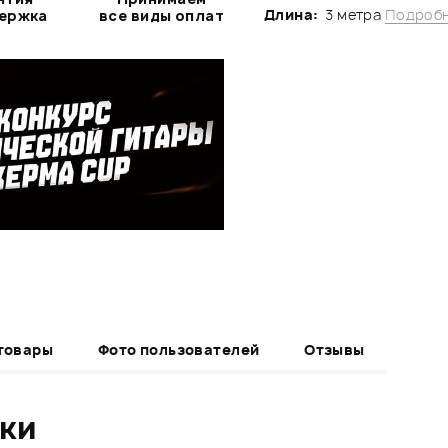
Длина:
3 метра
Подробн
держка
все виды оплат
товары
Фото пользователей
Отзывы
ики