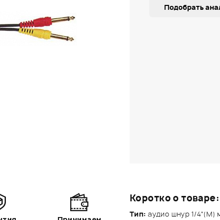
Подобрать ана
Коротко о товаре:
Тип:
аудио шнур 1/4"(M) м
нтия
Принимаем