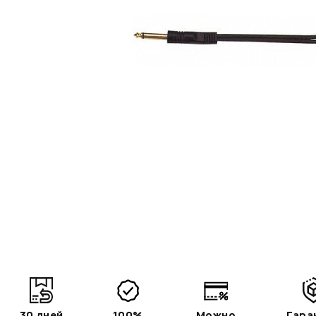
30 дней
100%
Можно
Гара