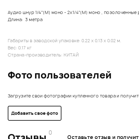
Аудио шнур 1/4"(M) моно - 2x1/4"(M) моно , позолоченные
Длина: 3 метра
Габариты в заводской упаковке: 0.22 x 0.13 x 0.02 м.
Вес: 0.17 кг
Страна-производитель: КИТАЙ
Фото пользователей
Загрузите свои фотографии купленного товара и получи
Добавить свое фото
0
Отзывы
Оставьте отзыв и получи