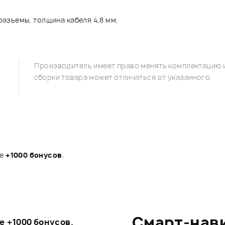
 разъемы, толщина кабеля 4,8 мм,
Производитель имеет право менять комплектацию и
сборки товара может отличаться от указанного.
те
+1000 бонусов
.
Смарт-нав
те
+1000 бонусов
.