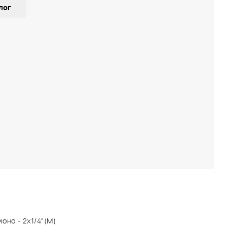
лог
оно - 2x1/4"(M)