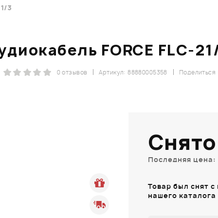
1/3
удиокабель FORCE FLC-21
0 отзывов
Артикул: 88880005358
Поделиться
Снято
Последняя цена: 
Товар был снят с
нашего каталога