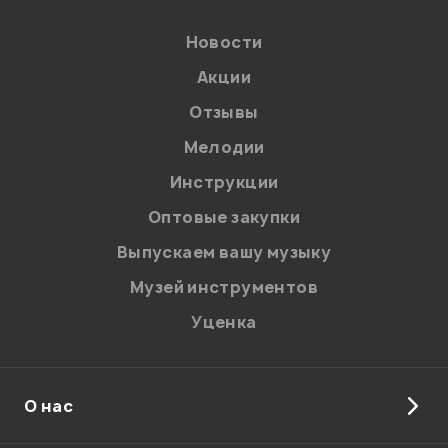
Новости
Акции
Отзывы
Мелодии
Я даю
согласие
на обработку персональных данных в
Инструкции
соответствии с
Политикой в отношении обработки
персональных данных.
Оптовые закупки
Введите проверочное число:
Выпускаем вашу музыку
Музей инструментов
Уценка
О нас
Отправить