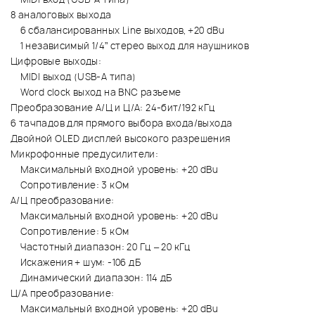
8 аналоговых выхода
6 сбалансированных Line выходов, +20 dBu
1 независимый 1/4” стерео выход для наушников
Цифровые выходы:
MIDI выход (USB-A типа)
Word clock выход на BNC разъеме
Преобразование А/Ц и Ц/А: 24-бит/192 кГц
6 тачпадов для прямого выбора входа/выхода
Двойной OLED дисплей высокого разрешения
Микрофонные предусилители:
Максимальный входной уровень: +20 dBu
Сопротивление: 3 кОм
А/Ц преобразование:
Максимальный входной уровень: +20 dBu
Сопротивление: 5 кОм
Частотный диапазон: 20 Гц – 20 кГц
Искажения + шум: -106 дБ
Динамический диапазон: 114 дБ
Ц/А преобразование:
Максимальный входной уровень: +20 dBu