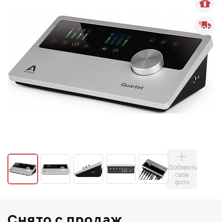
Добавить
свое
фото
Снято с продаж