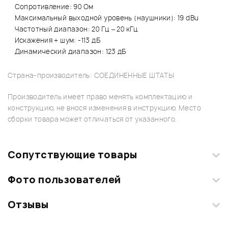
Сопротивление: 90 Ом
Максимальный выходной уровень (наушники): 19 dBu
Частотный диапазон: 20 Гц – 20 кГц
Искажения + шум: -113 дБ
Динамический диапазон: 123 дБ
Страна-производитель: СОЕДИНЕННЫЕ ШТАТЫ
Производитель имеет право менять комплектацию и
конструкцию, не внося изменения в инструкцию. Место
сборки товара может отличаться от указанного.
Сопутствующие товары
Фото пользователей
Отзывы
Загрузите свои фотографии купленного товара и получите
+1000 бонусов
.
Смарт-навигатор