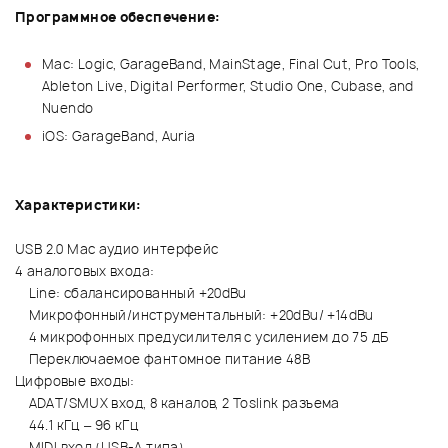
Программное обеспечение:
Mac: Logic, GarageBand, MainStage, Final Cut, Pro Tools,
Ableton Live, Digital Performer, Studio One, Cubase, and
Nuendo
iOS: GarageBand, Auria
Характеристики:
USB 2.0 Мас аудио интерфейс
4 аналоговых входа:
Line: сбалансированный +20dBu
Микрофонный/инструментальный: +20dBu/ +14dBu
4 микрофонных предусилителя с усилением до 75 дБ
Переключаемое фантомное питание 48В
Цифровые входы:
ADAT/SMUX вход, 8 каналов, 2 Toslink разъема
44.1 кГц – 96 кГц
MIDI вход (USB-A типа)