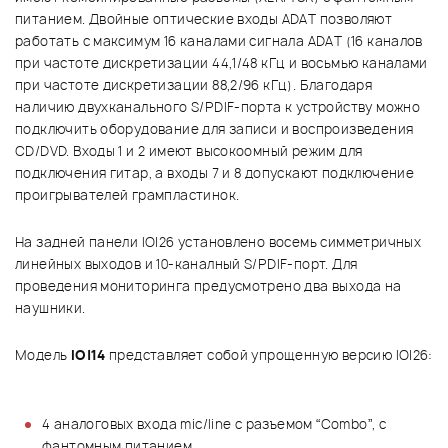
питанием. Двойные оптические входы ADAT позволяют
работать с максимум 16 каналами сигнала ADAT (16 каналов
при частоте дискретизации 44,1/48 кГц и восьмью каналами
при частоте дискретизации 88,2/96 кГц). Благодаря
наличию двухканального S/PDIF-порта к устройству можно
подключить оборудование для записи и воспроизведения
CD/DVD. Входы 1 и 2 имеют высокоомный режим для
подключения гитар, а входы 7 и 8 допускают подключение
проигрывателей грампластинок.
На задней панели IO|26 установлено восемь симметричных
линейных выходов и 10-каналный S/PDIF-порт. Для
проведения мониторинга предусмотрено два выхода на
наушники.
Модель
IO|14
представляет собой упрощенную версию IO|26:
4 аналоговых входа mic/line с разъемом “Combo”, с
фантомным питанием