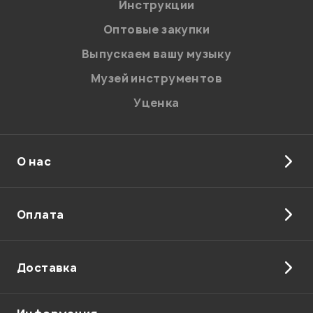
Я даю
согласие
на обработку персональных данных в
Инструкции
соответствии с
Политикой в отношении обработки
персональных данных.
Оптовые закупки
Введите проверочное число:
Выпускаем вашу музыку
Музей инструментов
Уценка
О нас
Отправить
Оплата
Доставка