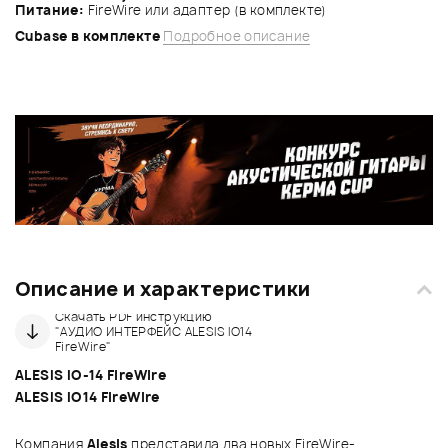
Питание:
FireWire или адаптер (в комплекте)
Cubase в комплекте
Подробное описание
Описание и характеристики
Скачать PDF инструкцию
"АУДИО ИНТЕРФЕЙС ALESIS IO14
FireWire"
ALESIS IO-14 FireWire
ALESIS IO14 FireWire
Компания
Alesis
представила два новых FireWire-