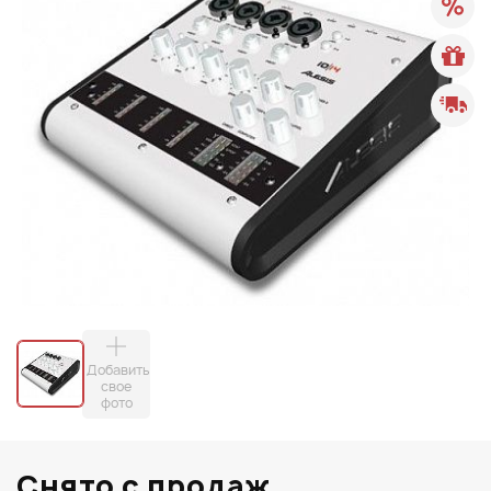
Добавить
свое
фото
Снято с продаж