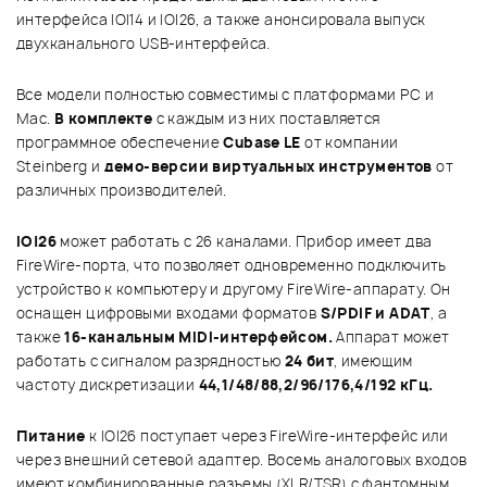
интерфейса IO|14 и IO|26, а также анонсировала выпуск
двухканального USB-интерфейса.
Все модели полностью совместимы с платформами РС и
Mac.
В комплекте
с каждым из них поставляется
программное обеспечение
Cubase LE
от компании
Steinberg и
демо-версии виртуальных инструментов
от
различных производителей.
IO|26
может работать с 26 каналами. Прибор имеет два
FireWire-порта, что позволяет одновременно подключить
устройство к компьютеру и другому FireWire-аппарату. Он
оснащен цифровыми входами форматов
S/PDIF и ADAT
, а
также
16-канальным MIDI-интерфейсом.
Аппарат может
работать с сигналом разрядностью
24 бит
, имеющим
частоту дискретизации
44,1/48/88,2/96/176,4/192 кГц.
Питание
к IO|26 поступает через FireWire-интерфейс или
через внешний сетевой адаптер. Восемь аналоговых входов
имеют комбинированные разъемы (XLR/TSR) с фантомным