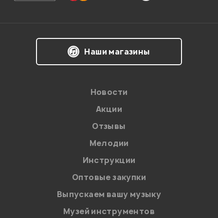
Наши магазины
Новости
Акции
Отзывы
Я даю
согласие
на обработку персональных данных в
соответствии с
Политикой в отношении обработки
персональных данных.
Мелодии
Введите проверочное число:
Инструкции
Оптовые закупки
Выпускаем вашу музыку
Музей инструментов