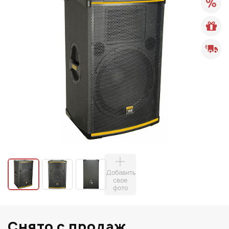
Добавить
свое
фото
Снято с продаж