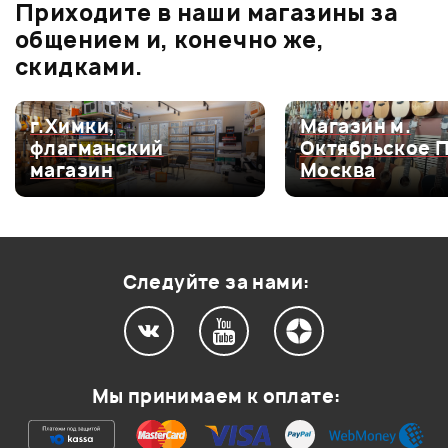
Приходите в наши магазины за
общением и, конечно же,
Оценка
5
0
скидками.
Оценка
4
0
Оценка
3
0
г.Химки,
Магазин м.
флагманский
Октябрьское 
Оценка
2
0
магазин
Москва
Оценка
1
0
Следуйте за нами:
Мой отзыв о товаре
Ваша оценка:
Мы принимаем к оплате:
Впечатления о товаре: